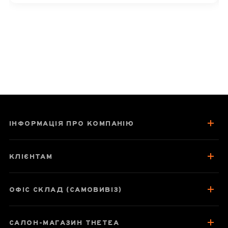
традиційної «медицини» цей чай
цінують багато поціновувачів. Бажаємо
вам ще багато приємних чаювань! 🍃
ІНФОРМАЦІЯ ПРО КОМПАНІЮ
КЛІЄНТАМ
ОФІС СКЛАД (САМОВИВІЗ)
САЛОН-МАГАЗИН THETEA