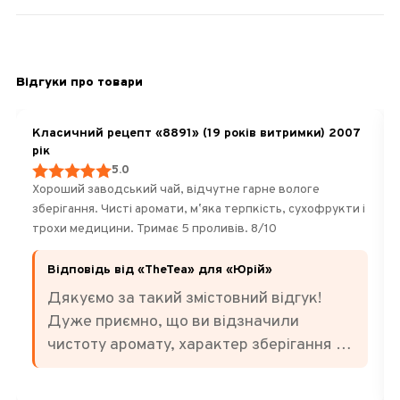
Відгуки про товари
Класичний рецепт «8891» (19 років витримки) 2007
рік
5.0
Хороший заводський чай, відчутне гарне вологе
зберігання. Чисті аромати, мʼяка терпкість, сухофрукти і
трохи медицини. Тримає 5 проливів. 8/10
Відповідь від «TheTea» для «Юрій»
Дякуємо за такий змістовний відгук!
Дуже приємно, що ви відзначили
чистоту аромату, характер зберігання та
баланс смаку. Саме за м'яку терпкість,
ноти сухофруктів і легкі відтінки