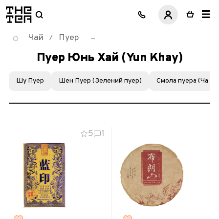
логотип
Чай
Пуер
/
Пуер Юнь Хай (Yun Khay)
Шу Пуер
Шен Пуер (Зелений пуер)
Смола пуера (Ча Га
5
1