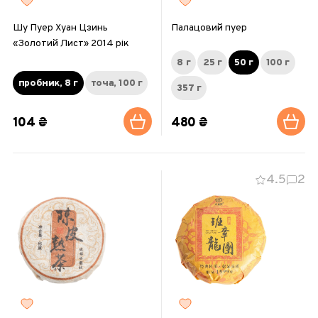
Шу Пуер Хуан Цзинь
Палацовий пуер
«Золотий Лист» 2014 рік
8 г
25 г
50 г
100 г
пробник, 8 г
точа, 100 г
357 г
104 ₴
480 ₴
4.5
2