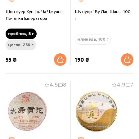
Шен пуер Хун Інь Ча Чжуань
Шу пуер "Бу Лан Шань" 100
Печатка Імператора
г
пробник, 8 г
млинець, 100 г
цегла, 250 г
55 ₴
190 ₴
4.5
8
4.9
7