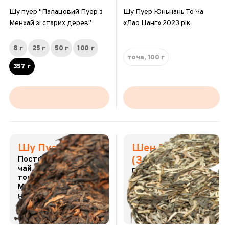
Шу пуер "Палацовий Пуер з
Шу Пуер Юньнань То Ча
Менхай зі старих дерев"
«Лао Цанг» 2023 рік
8 г
25 г
50 г
100 г
точа, 100 г
357 г
Шу Пуер
Шен Пуер
Постферментований
(Зелений пуер)
чай. Глибокий
Природня
тонізуючий ефект.
ферментація.
М’який та щільний
Надихає. Оновлює
настій.
сили.
351
185