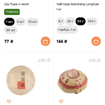
Шу Пуер з ченпі
Чай пуер Banzhang Longtuan
1 кг
Новинка
8 г
25 г
50 г
100 г
1 шт
5 шт
10 шт
гарбуз, 1 кг
20 шт
77 ₴
166 ₴
5
3
5
2