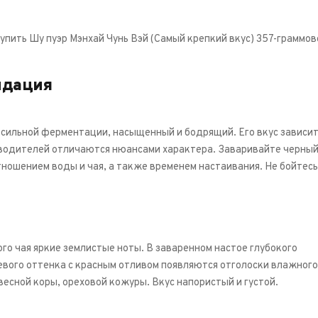
упить Шу пуэр Мэнхай Чунь Вэй (Самый крепкий вкус) 357-граммов
ндация
 сильной ферментации, насыщенный и бодрящий. Его вкус зависит
водителей отличаются нюансами характера. Заваривайте черный 
тношением воды и чая, а также временем настаивания. Не бойтес
ого чая яркие землистые ноты. В заваренном настое глубокого
вого оттенка с красным отливом появляются отголоски влажног
весной коры, ореховой кожуры. Вкус напористый и густой.