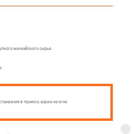
упного мэнхайского сырья.
я.
аивания в термосе, варки на огне.