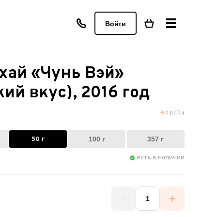
Войти
хай «Чунь Вэй»
ий вкус), 2016 год
2.8
4
50 г
100 г
357 г
есть в наличии