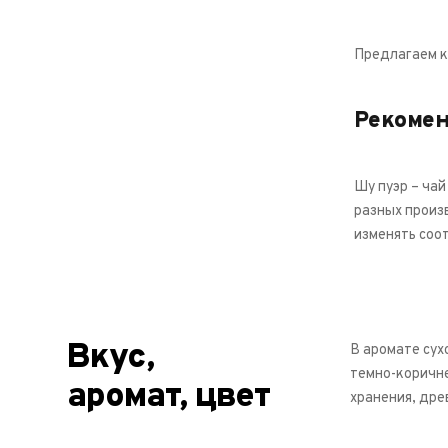
Предлагаем к
Рекоме
Шу пуэр – чай
разных произ
изменять соо
Вкус,
В аромате сух
темно-коричне
аромат, цвет
хранения, дре