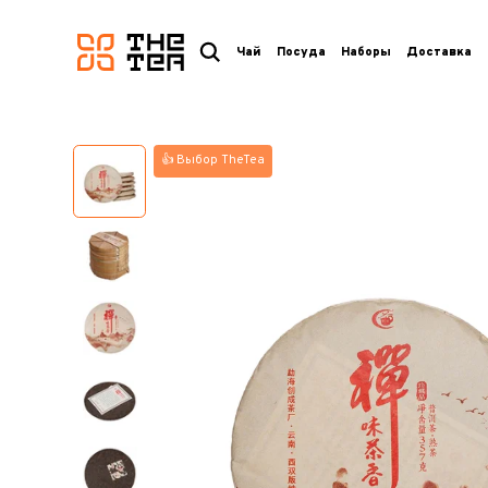
логотип
Чай
Посуда
Наборы
Доставка
👍 Выбор TheTea