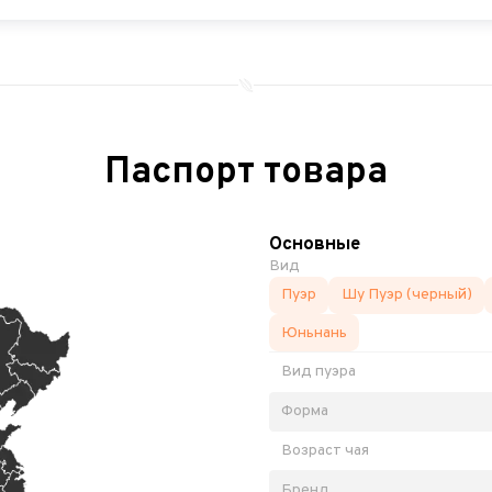
Паспорт товара
Основные
Вид
Пуэр
Шу Пуэр (черный)
Юньнань
Вид пуэра
Форма
Возраст чая
Бренд