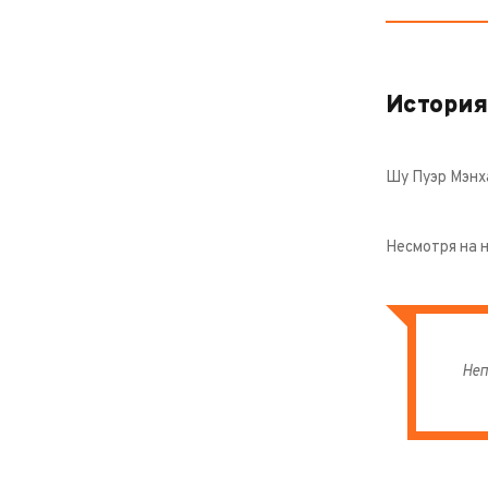
История
Шу Пуэр Мэнха
Несмотря на 
Неп