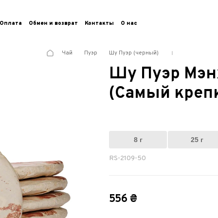
Оплата
Обмен и возврат
Контакты
О нас
Чай
Пуэр
Шу Пуэр (черный)
Шу Пуэр Мэн
(Самый крепк
8 г
25 г
RS-2109-50
556 ₴