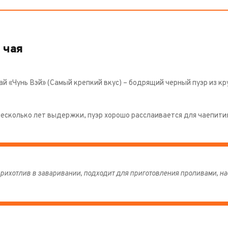
 чая
й «Чунь Вэй» (Самый крепкий вкус) – бодрящий черный пуэр из кр
несколько лет выдержки, пуэр хорошо расслаивается для чаепити
рихотлив в заваривании, подходит для приготовления проливами, наст