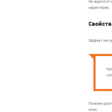
Не ждите от 
характером.
Свойств
Эффект натур
Чун
стр
Полезен для 
сном.