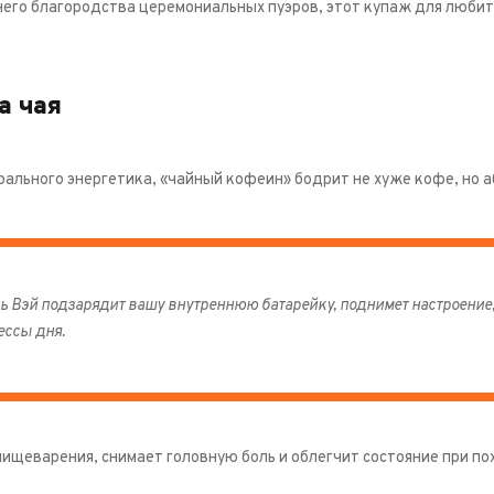
него благородства церемониальных пуэров, этот купаж для любит
а чая
ального энергетика, «чайный кофеин» бодрит не хуже кофе, но 
ь Вэй подзарядит вашу внутреннюю батарейку, поднимет настроение
ессы дня.
пищеварения, снимает головную боль и облегчит состояние при по