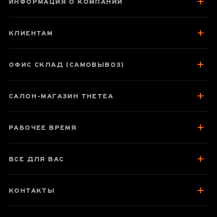
ИНФОРМАЦИЯ О КОМПАНИИ
Шу Пуэр
Хайвань «908»
КЛИЕНТАМ
2013 год
ОФИС СКЛАД (САМОВЫВОЗ)
Паспорт товара
САЛОН-МАГАЗИН THETEA
О чае
Вкус, аромат, цвет
РАБОЧЕЕ ВРЕМЯ
Отзывы чаеманов
2
ВСЕ ДЛЯ ВАС
КОНТАКТЫ