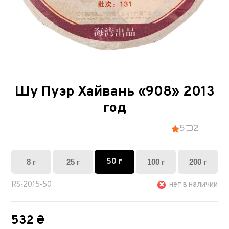
Шу Пуэр Хайвань «908» 2013
год
5
2
50 г
8 г
25 г
100 г
200 г
RS-2015-50
нет в наличии
532 ₴