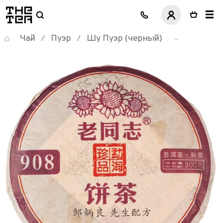
логотип
Чай
Пуэр
Шу Пуэр (черный)
/
/