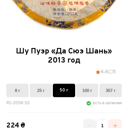
Шу Пуэр «Да Сюэ Шань»
2013 год
4.6
5
50 г
8 г
25 г
100 г
357 г
RS-2058-50
есть в наличии
224 ₴