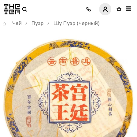
логотип
Чай
Пуэр
Шу Пуэр (черный)
/
/