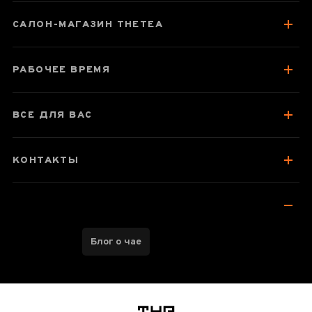
Паспорт товара
САЛОН-МАГАЗИН THETEA
О чае
Вкус, аромат, цвет
РАБОЧЕЕ ВРЕМЯ
Как заваривать
Посуда для заваривания
ВСЕ ДЛЯ ВАС
Хранение и упаковка
Отзывы чаеманов
КОНТАКТЫ
5
Блог о чае