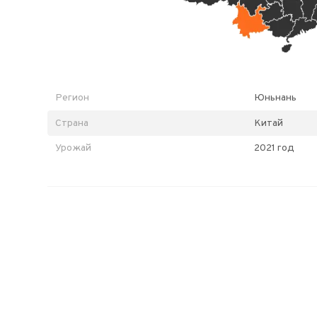
Регион
Юньнань
Страна
Китай
Урожай
2021 год