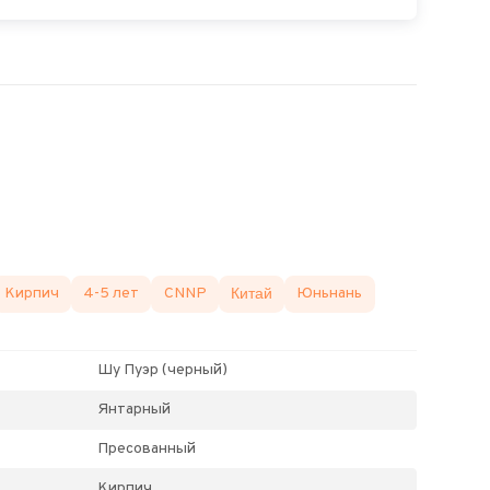
Кирпич
4-5 лет
CNNP
Китай
Юньнань
Шу Пуэр (черный)
Янтарный
Пресованный
Кирпич