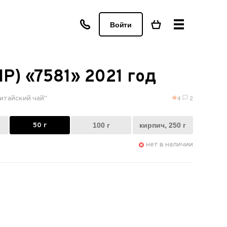
Войти
P) «7581» 2021 год
итайский чай"
4
2
50 г
100 г
кирпич, 250 г
нет в наличии