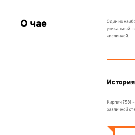
О чае
Один из наиб
уникальной т
кислинкой.
История
Кирпич 7581 
различной ст