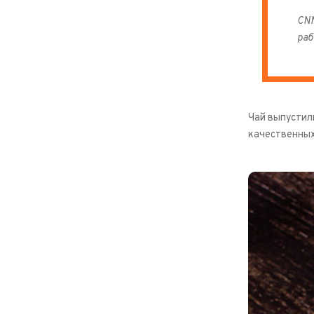
CNN
раб
Чай выпустили
качественных