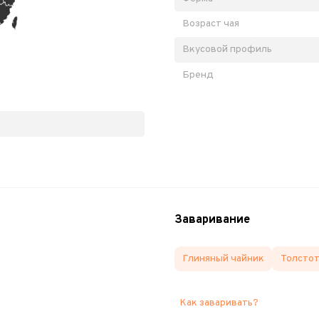
Возраст чая
Вкусовой профиль
Бренд
Заваривание
Глиняный чайник
Толстот
Как заваривать?