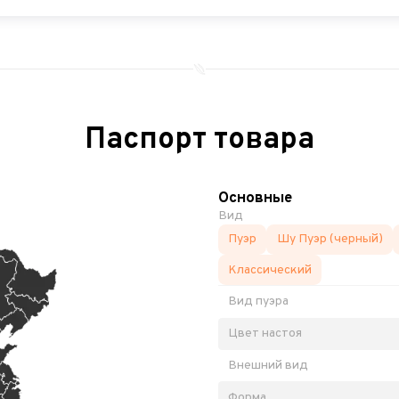
Паспорт товара
Основные
Вид
Пуэр
Шу Пуэр (черный)
Классический
Вид пуэра
Цвет настоя
Внешний вид
Форма