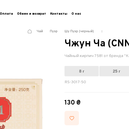
Оплата
Обмен и возврат
Контакты
О нас
Чай
Пуэр
Шу Пуэр (черный)
Чжун Ча (CNN
Чайный кирпич 7581 от бренда "К
8 г
25 г
RS-3017-50
130 ₴