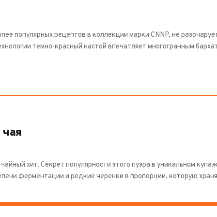
олее популярных рецептов в коллекции марки CNNP, не разочаруе
ехнологии темно-красный настой впечатляет многогранным бархат
 чая
– чайный хит. Секрет популярности этого пуэра в уникальном куп
епени ферментации и редкие черенки в пропорции, которую храня