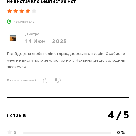
не вистачило землистих нот
покупатель
Дмитро
14
Июн
2025
Підійде для любителів старих, деревних пуерів. Особисто
мені не вистачило землистих нот. Наявний дещо солодкий
післясмак
Отзыв полезен?
4
/ 5
1 ОТЗЫВ
5
0 %