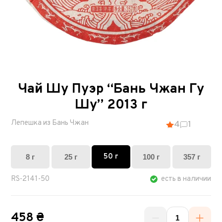
Чай Шу Пуэр “Бань Чжан Гу
Шу” 2013 г
Лепешка из Бань Чжан
4
1
50 г
8 г
25 г
100 г
357 г
RS-2141-50
есть в наличии
458 ₴