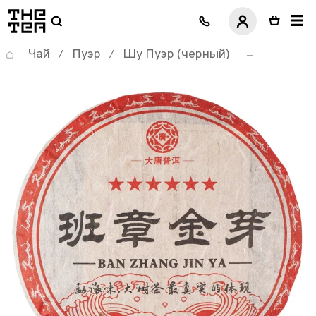
логотип
Чай
Пуэр
Шу Пуэр (черный)
/
/