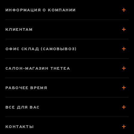
ИНФОРМАЦИЯ О КОМПАНИИ
Чай Шу Пуэр
“Бань Чжан Гу
КЛИЕНТАМ
Шу” 2013 г
ОФИС СКЛАД (САМОВЫВОЗ)
Паспорт товара
САЛОН-МАГАЗИН THETEA
О чае
Вкус, аромат, цвет
РАБОЧЕЕ ВРЕМЯ
Отзывы чаеманов
1
ВСЕ ДЛЯ ВАС
КОНТАКТЫ