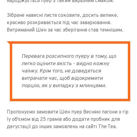
народжується пуер з таким виразним смаком.
Зібране навесні листя соковите, досить велике,
красиво розкривається під час заварювання.
Витриманий Шен за час зберігання став темнішим.
Перевага розсипного пуеру в тому, що
легко оцінити якість - видно кожну
чаїнку. Крім того, не доведеться
витрачати час, щоб відокремити
порцію, як у випадку з млинцями.
Пропонуємо замовити Шен пуер Весняні пагони з гір
Іу об'ємом від 25 грамів або додати пробник для
дегустації до інших замовлень на сайті The Tea.