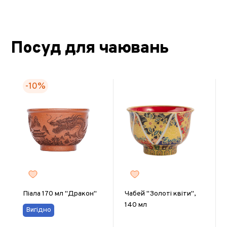
Посуд для чаювань
-10%
Піала 170 мл "Дракон"
Чабей "Золоті квіти",
140 мл
Вигідно