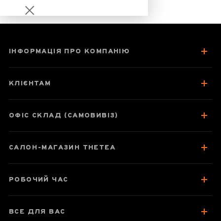
ІНФОРМАЦІЯ ПРО КОМПАНІЮ
Весняні Голки з
гори Їу
КЛІЄНТАМ
ОФІС СКЛАД (САМОВИВІЗ)
Паспорт товару
САЛОН-МАГАЗИН THETEA
Про чай
Смак, аромат, колір
РОБОЧИЙ ЧАС
Як заварювати
Посуд для чаювань
ВСЕ ДЛЯ ВАС