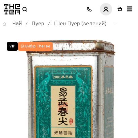
логотип
Чай
Пуер
Шен Пуер (зелений)
/
/
👍 Вибір TheTea
VIP