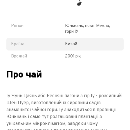
Регіон
Юньнань, повіт Менла,
гори ІУ
Країна
Китай
Врожай
2001 рік
Про чай
Іу Чунь Цзянь або Весняні пагони з гір Іу - розсипний
Шен Пуер, виготовлений із сировини садів
знаменитої чайної гори. Іу знаходиться в провінції
Юньнань і саме тут розташовані плантації з
унікальним мікрокліматом, завдяки чому