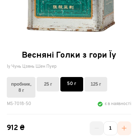
Весняні Голки з гори Їу
Іу Чунь Цзянь Шен Пуер
50 г
пробник,
25 г
125 г
8 г
MS-7018-50
є в наявності
912 ₴