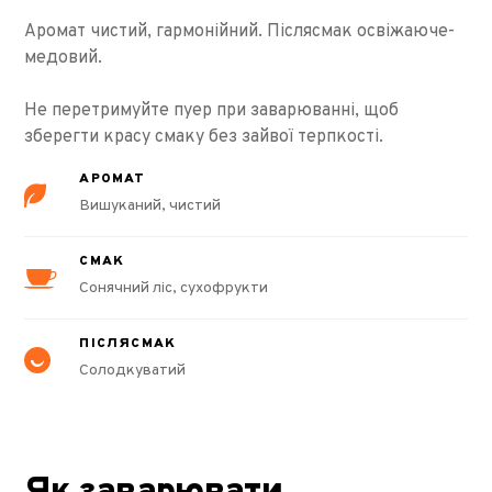
Аромат чистий, гармонійний. Післясмак освіжаюче-
медовий.
Не перетримуйте пуер при заварюванні, щоб
зберегти красу смаку без зайвої терпкості.
АРОМАТ
Вишуканий, чистий
СМАК
Сонячний ліс, сухофрукти
ПІСЛЯСМАК
Солодкуватий