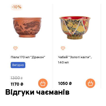
-10%
Піала 170 мл "Дракон"
Чабей "Золоті квіти",
140 мл
Вигідно
1300
₴
1050 ₴
1170 ₴
Відгуки чаєманів