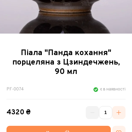
Піала "Панда кохання"
порцеляна з Цзиндечжень,
90 мл
PF-0074
є в наявності
4320 ₴