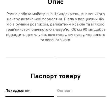
Опис
Ручна робота майстрів із Цзиндечжень, знаменитого
центру китайської порцеляни. Піала з порцеляни Жу
Яо з ручним розписом, делікатним кракле та м’якою
трав’янисто-попелястою глазур’ю. Об’єм 90 мл добре
підходить для улунів, шен пуеру, шу пуеру, червоного
та зеленого чаю.
Паспорт товару
Походження
Основні