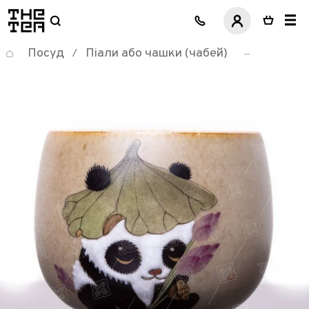
логотип
Посуд
Піали або чашки (чабей)
/