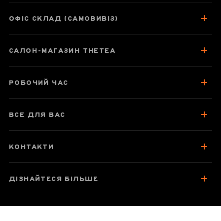
Цзиндечжень,
90 мл
ОФІС СКЛАД (САМОВИВІЗ)
САЛОН-МАГАЗИН THETEA
Паспорт товару
Про піалу
РОБОЧИЙ ЧАС
Колекція подібних товарів
ВСЕ ДЛЯ ВАС
Відгуки чаєманів
КОНТАКТИ
ДІЗНАЙТЕСЯ БІЛЬШЕ