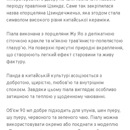
періоду правління Цзиндє. Саме так закріпилася
назва «порцеляна Цзиндечжень», яка згодом стала
символом високого рівня китайської кераміки.
Піала виконана з порцеляни Жу Яо з делікатною
сіточкою кракле та м’якою трав’янисто-попелястою
глазур’ю. На поверхні присутні природні вкраплення,
що створюють легкий ефект старовини та живу
фактуру.
Панда в китайській культурі асоціюється з
добротою, щирістю, любов’ю та внутрішнім
спокоєм. Завдяки цьому піала виглядає особливо
затишною та теплою у щоденному чаюванні.
Об’єм 90 мл добре підходить для улунів, шен пуеру,
шу пуеру, червоного та зеленого чаю. Піалу можна
використовувати окремо або поєднати з моделлю