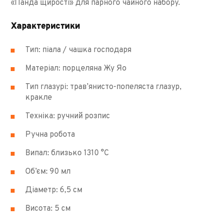
«Панда щирості» для парного чайного набору.
Характеристики
Тип: піала / чашка господаря
Матеріал: порцеляна Жу Яо
Тип глазурі: трав’янисто-попеляста глазур,
кракле
Техніка: ручний розпис
Ручна робота
Випал: близько 1310 °C
Об’єм: 90 мл
Діаметр: 6,5 см
Висота: 5 см