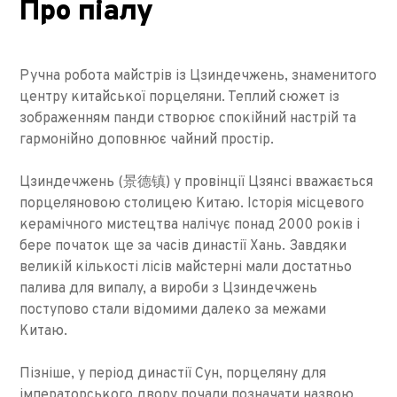
Про піалу
Ручна робота майстрів із Цзиндечжень, знаменитого
центру китайської порцеляни. Теплий сюжет із
зображенням панди створює спокійний настрій та
гармонійно доповнює чайний простір.
Цзиндечжень (景德镇) у провінції Цзянсі вважається
порцеляновою столицею Китаю. Історія місцевого
керамічного мистецтва налічує понад 2000 років і
бере початок ще за часів династії Хань. Завдяки
великій кількості лісів майстерні мали достатньо
палива для випалу, а вироби з Цзиндечжень
поступово стали відомими далеко за межами
Китаю.
Пізніше, у період династії Сун, порцеляну для
імператорського двору почали позначати назвою