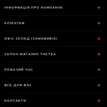
ІНФОРМАЦІЯ ПРО КОМПАНІЮ
Піала "Ванільні
хмари" селадон,
КЛІЄНТАМ
порцеляна, 85 мл
ОФІС СКЛАД (САМОВИВІЗ)
Паспорт товару
САЛОН-МАГАЗИН THETEA
Відгуки чаєманів
РОБОЧИЙ ЧАС
ВСЕ ДЛЯ ВАС
КОНТАКТИ