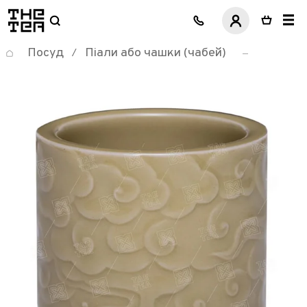
логотип
Посуд
Піали або чашки (чабей)
/