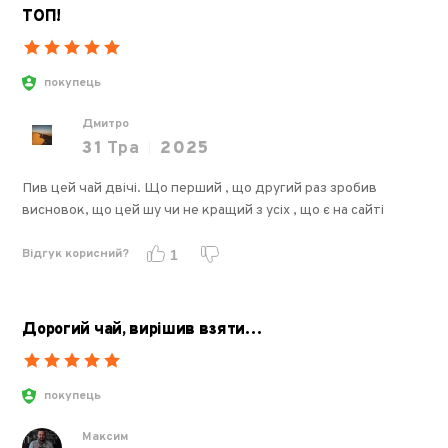
ТОП!
покупець
Дмитро
31
Тра
2025
Пив цей чай двічі. Що перший , що другий раз зробив
висновок, що цей шу чи не кращий з усіх , що є на сайті
Відгук корисний?
1
Дорогий чай, вирішив взяти…
покупець
Максим