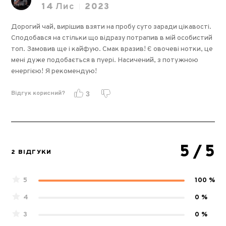
14
Лис
2023
Дорогий чай, вирішив взяти на пробу суто заради цікавості.
Сподобався на стільки що відразу потрапив в мій особистий
топ. Замовив ще і кайфую. Смак вразив! Є овочеві нотки, це
мені дуже подобається в пуері. Насичений, з потужною
енергією! Я рекомендую!
Відгук корисний?
3
5
/ 5
2 ВІДГУКИ
5
100 %
4
0 %
3
0 %