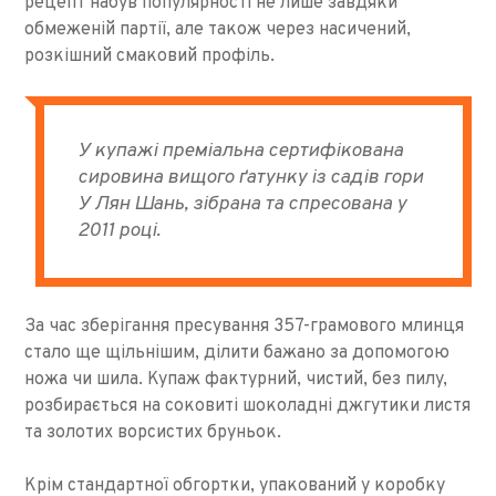
рецепт набув популярності не лише завдяки
обмеженій партії, але також через насичений,
розкішний смаковий профіль.
У купажі преміальна сертифікована
сировина вищого ґатунку із садів гори
У Лян Шань, зібрана та спресована у
2011 році.
За час зберігання пресування 357-грамового млинця
стало ще щільнішим, ділити бажано за допомогою
ножа чи шила. Купаж фактурний, чистий, без пилу,
розбирається на соковиті шоколадні джгутики листя
та золотих ворсистих бруньок.
Крім стандартної обгортки, упакований у коробку