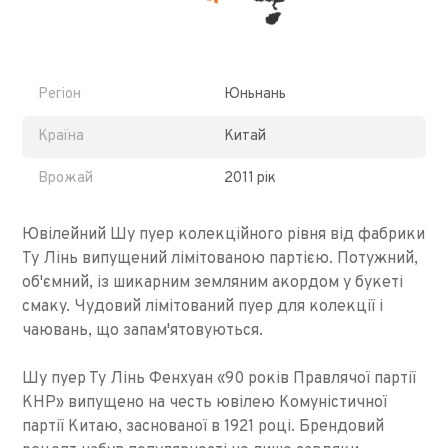
Регіон
Юньнань
Країна
Китай
Врожай
2011 рік
Ювілейний Шу пуер колекційного рівня від фабрики
Ту Лінь випущений лімітованою партією. Потужний,
об'ємний, із шикарним земляним акордом у букеті
смаку. Чудовий лімітований пуер для колекції і
чаювань, що запам'ятовуються.
Шу пуер Ту Лінь Фенхуан «90 років Правлячої партії
КНР» випущено на честь ювілею Комуністичної
партії Китаю, заснованої в 1921 році. Брендовий