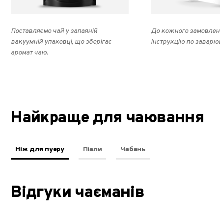
Поставляємо чай у запаяній
До кожного замовлен
вакуумній упаковці, що зберігає
інструкцію по заварю
аромат чаю.
Найкраще для чаювання
Ніж для пуеру
Піали
Чабань
Відгуки чаєманів