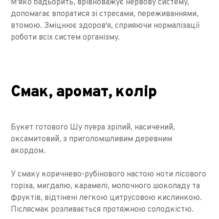
М'яко бадьорить, врівноважує нервову систему,
допомагає впоратися зі стресами, переживаннями,
втомою. Зміцнює здоров'я, сприяючи нормалізації
роботи всіх систем організму.
Смак, аромат, колір
Букет готового Шу пуера зрілий, насичений,
оксамитовий, з приголомшливим деревним
акордом.
У смаку коричнево-рубінового настою ноти лісового
горіха, мигдалю, карамелі, молочного шоколаду та
фруктів, відтінені легкою цитрусовою кислинкою.
Післясмак розливається протяжною солодкістю.