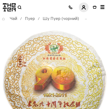
логотип
Чай
Пуер
Шу Пуер (чорний)
/
/