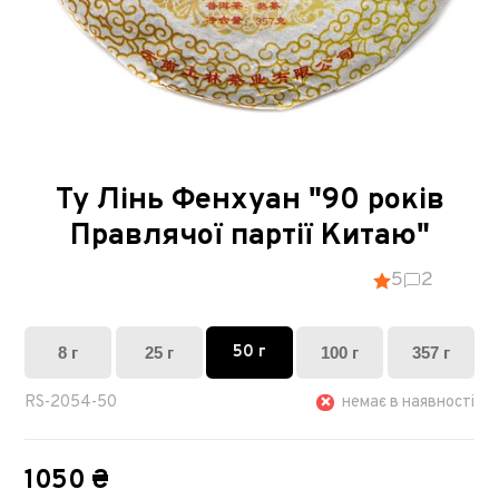
Ту Лінь Фенхуан "90 років
Правлячої партії Китаю"
5
2
50 г
8 г
25 г
100 г
357 г
RS-2054-50
немає в наявності
1050 ₴