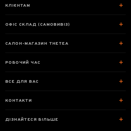
"90 років
КЛІЄНТАМ
Правлячої партії
Китаю"
ОФІС СКЛАД (САМОВИВІЗ)
САЛОН-МАГАЗИН THETEA
Паспорт товару
Смак, аромат, колір
РОБОЧИЙ ЧАС
Як заварювати
Посуд для заварювання
ВСЕ ДЛЯ ВАС
Зберігання та упаковка
КОНТАКТИ
Найкраще для чаювання
Відгуки чаєманів
2
ДІЗНАЙТЕСЯ БІЛЬШЕ