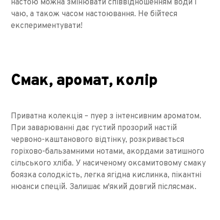
настою можна змінювати співвідношенням води і
чаю, а також часом настоювання. Не бійтеся
експериментувати!
Смак, аромат, колір
Приватна колекція – пуер з інтенсивним ароматом.
При заварюванні дає густий прозорий настій
червоно-каштанового відтінку, розкривається
горіхово-бальзамними нотами, акордами затишного
сільського хліба. У насиченому оксамитовому смаку
боязка солодкість, легка ягідна кислинка, пікантні
нюанси спецій. Залишає м'який довгий післясмак.