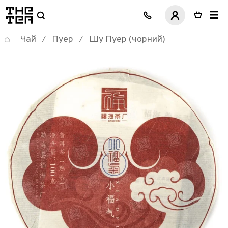
логотип
Чай
Пуер
Шу Пуер (чорний)
/
/