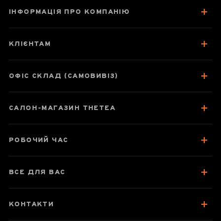
ІНФОРМАЦІЯ ПРО КОМПАНІЮ
Сяо Фу Ці
КЛІЄНТАМ
ОФІС СКЛАД (САМОВИВІЗ)
Паспорт товару
САЛОН-МАГАЗИН THETEA
Про чай
Смак, аромат, колір
РОБОЧИЙ ЧАС
Як заварювати
Відгуки чаєманів
ВСЕ ДЛЯ ВАС
КОНТАКТИ