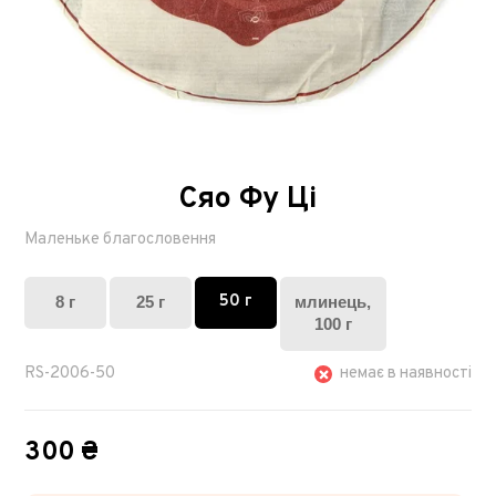
Сяо Фу Ці
Маленьке благословення
50 г
8 г
25 г
млинець,
100 г
RS-2006-50
немає в наявності
300 ₴