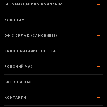
ІНФОРМАЦІЯ ПРО КОМПАНІЮ
Шу пуер "Скарби
Іу"
КЛІЄНТАМ
ОФІС СКЛАД (САМОВИВІЗ)
Паспорт товару
САЛОН-МАГАЗИН THETEA
Про чай
Як заварювати
РОБОЧИЙ ЧАС
Зберігання та упаковка
Відгуки чаєманів
ВСЕ ДЛЯ ВАС
КОНТАКТИ