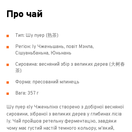
Про чай
Тип: Шу пуер (熟茶)
Регіон: Іу Чженьшань, повіт Мэнла,
Сішуаньбаньна, Юньнань
Сировина: весняний збір з великих дерев (大树春
茶)
Форма: пресований млинець
Вага: 357 г
Шу пуер «Іу Чженьпін» створено з добірної весняної
сировини, зібраної з великих дерев у глибинах лісів
Іу. Чай пройшов ретельну ферментацію, завдяки
чому має густий настій темного кольору, м’який,