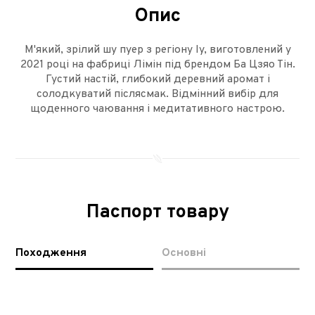
Опис
М'який, зрілий шу пуер з регіону Іу, виготовлений у
2021 році на фабриці Лімін під брендом Ба Цзяо Тін.
Густий настій, глибокий деревний аромат і
солодкуватий післясмак. Відмінний вибір для
щоденного чаювання і медитативного настрою.
Паспорт товару
Походження
Основні