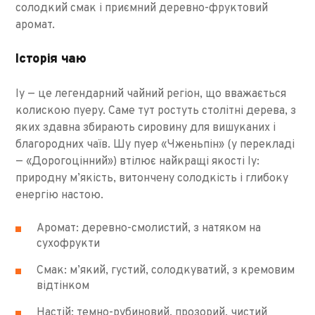
солодкий смак і приємний деревно-фруктовий
аромат.
Історія чаю
Іу — це легендарний чайний регіон, що вважається
колискою пуеру. Саме тут ростуть столітні дерева, з
яких здавна збирають сировину для вишуканих і
благородних чаїв. Шу пуер «Чженьпін» (у перекладі
— «Дорогоцінний») втілює найкращі якості Іу:
природну м’якість, витончену солодкість і глибоку
енергію настою.
Аромат: деревно-смолистий, з натяком на
сухофрукти
Смак: м’який, густий, солодкуватий, з кремовим
відтінком
Настій: темно-рубиновий, прозорий, чистий