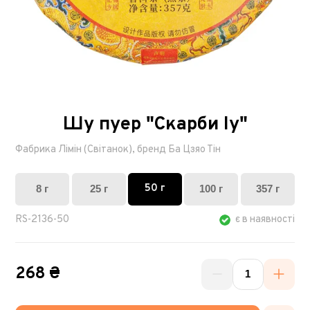
Шу пуер "Скарби Іу"
Фабрика Лімін (Світанок), бренд Ба Цзяо Тін
50 г
8 г
25 г
100 г
357 г
RS-2136-50
є в наявності
268 ₴