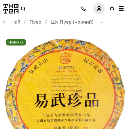
логотип
Чай
Пуер
Шу Пуер (чорний)
/
/
Новинка