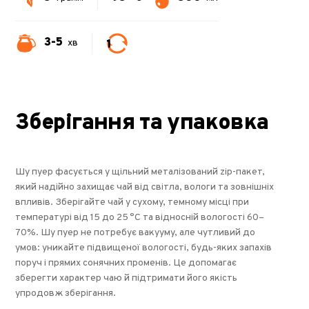
3-5
1
хв
Зберігання та упаковка
Шу пуер фасується у щільний металізований zip-пакет,
який надійно захищає чай від світла, вологи та зовнішніх
впливів. Зберігайте чай у сухому, темному місці при
температурі від 15 до 25 °C та відносній вологості 60–
70%. Шу пуер не потребує вакууму, але чутливий до
умов: уникайте підвищеної вологості, будь-яких запахів
поруч і прямих сонячних променів. Це допомагає
зберегти характер чаю й підтримати його якість
упродовж зберігання.