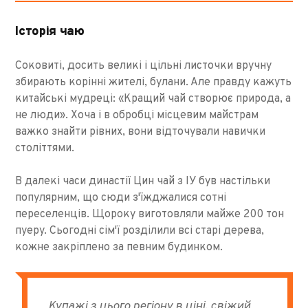
Історія чаю
Соковиті, досить великі і цільні листочки вручну
збирають корінні жителі, булани. Але правду кажуть
китайські мудреці: «Кращий чай створює природа, а
не люди». Хоча і в обробці місцевим майстрам
важко знайти рівних, вони відточували навички
століттями.
В далекі часи династії Цин чай з ІУ був настільки
популярним, що сюди з'їжджалися сотні
переселенців. Щороку виготовляли майже 200 тон
пуеру. Сьогодні сім'ї розділили всі старі дерева,
кожне закріплено за певним будинком.
Купажі з цього регіону в ціні, свіжий