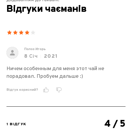
додаванням до гайвані.
Відгуки чаєманів
Полоз Игорь
8
Січ
2021
Ничем особенным для меня этот чай не
порадовал. Пробуем дальше :)
Відгук корисний?
4
/ 5
1 ВІДГУК