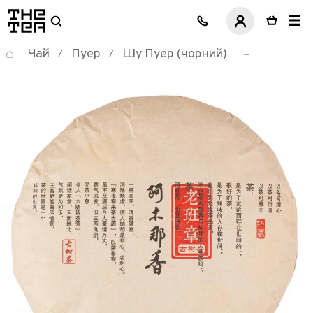
логотип
Чай
Пуер
Шу Пуер (чорний)
/
/