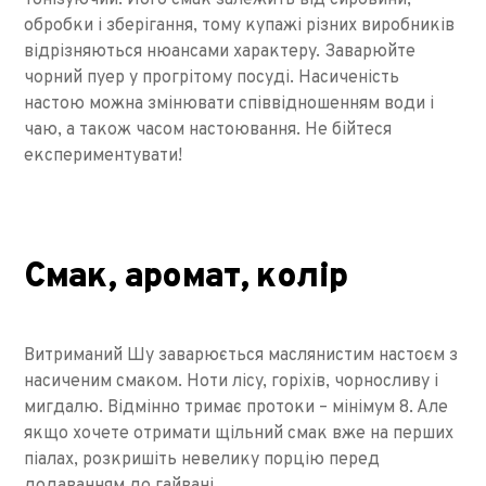
тонізуючий. Його смак залежить від сировини,
обробки і зберігання, тому купажі різних виробників
відрізняються нюансами характеру. Заварюйте
чорний пуер у прогрітому посуді. Насиченість
настою можна змінювати співвідношенням води і
чаю, а також часом настоювання. Не бійтеся
експериментувати!
Смак, аромат, колір
Витриманий Шу заварюється маслянистим настоєм з
насиченим смаком. Ноти лісу, горіхів, чорносливу і
мигдалю. Відмінно тримає протоки – мінімум 8. Але
якщо хочете отримати щільний смак вже на перших
піалах, розкришіть невелику порцію перед