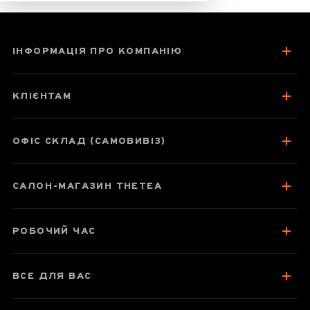
ІНФОРМАЦІЯ ПРО КОМПАНІЮ
Шу пуер Дуань
"Витік" 2010 рік
КЛІЄНТАМ
ОФІС СКЛАД (САМОВИВІЗ)
Паспорт товару
САЛОН-МАГАЗИН THETEA
Про чай
Смак, аромат, колір
РОБОЧИЙ ЧАС
Відгуки чаєманів
1
ВСЕ ДЛЯ ВАС