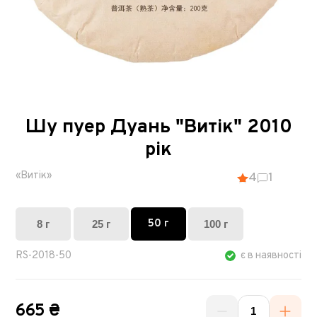
Шу пуер Дуань "Витік" 2010
рік
«Витік»
4
1
50 г
8 г
25 г
100 г
RS-2018-50
є в наявності
665 ₴