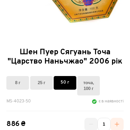
Шен Пуер Сягуань Точа
"Царство Наньчжао" 2006 рік
50 г
8 г
25 г
точа,
100 г
MS-4023-50
є в наявності
886 ₴