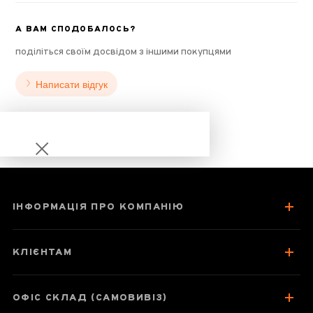
А ВАМ СПОДОБАЛОСЬ?
поділіться своїм досвідом з іншими покупцями
Написати відгук
ІНФОРМАЦІЯ ПРО КОМПАНІЮ
Шен Пуер
Сягуань Точа
КЛІЄНТАМ
"Царство
Наньчжао" 2006
рік
ОФІС СКЛАД (САМОВИВІЗ)