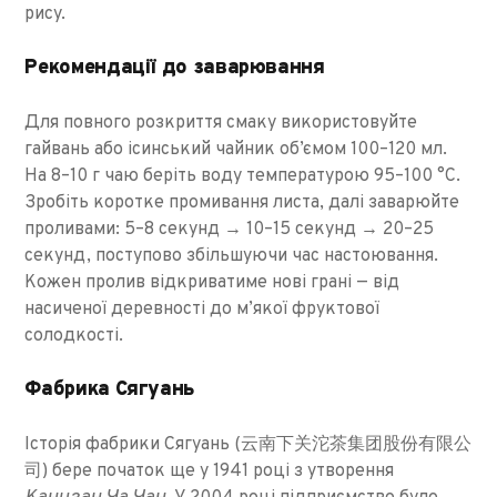
рису.
Рекомендації до заварювання
Для повного розкриття смаку використовуйте
гайвань або ісинський чайник об’ємом 100–120 мл.
На 8–10 г чаю беріть воду температурою 95–100 °C.
Зробіть коротке промивання листа, далі заварюйте
проливами: 5–8 секунд → 10–15 секунд → 20–25
секунд, поступово збільшуючи час настоювання.
Кожен пролив відкриватиме нові грані — від
насиченої деревності до м’якої фруктової
солодкості.
Фабрика Сягуань
Історія фабрики Сягуань (云南下关沱茶集团股份有限公
司) бере початок ще у 1941 році з утворення