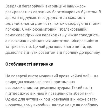
Завдяки багаторічній витримці «Наньчжао»
розкривається складним багатошаровим букетом. В
деревні та смолисті
ароматі відчуваються
відтінки
, легка димність, нотки сухофруктів і тонкі
прянощі. Смак оксамитовий і збалансований:
початкова гірчинка переходить у ніжну солодкість,
а післясмак вирізняється чистотою, мінеральністю
та тривалістю. Це чай для повільного пиття, що
дозволяє відчути розвиток від проливу до проливу.
Особливості витримки
На поверхні листа можливий прояв чайної олії — це
природна ознака зрілості, притаманна
високоякісним витриманим пуерам. Такий наліт
підтверджує вік чаю й правильність зберігання.
Однак для чутливих поціновувачів він може стати
нюансом, тому виробник вказує на це як особливу