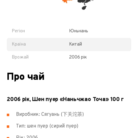
Регіон
Юньнань
Країна
Китай
Врожай
2006 рік
Про чай
2006 рік, Шен пуер «Наньчжао Точа» 100 г
Виробник: Сягуань (下关沱茶)
Тип: шен пуер (сирий пуер)
Рік: 2006