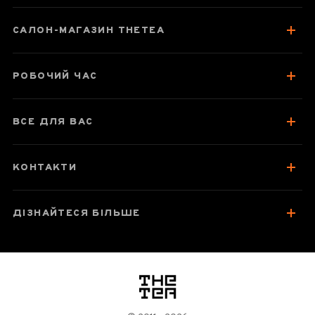
САЛОН-МАГАЗИН THETEA
Паспорт товару
Про чай
РОБОЧИЙ ЧАС
Відгуки чаєманів
ВСЕ ДЛЯ ВАС
КОНТАКТИ
ДІЗНАЙТЕСЯ БІЛЬШЕ
логотип