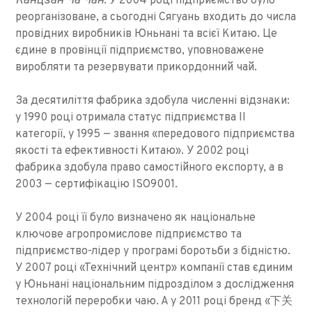
Канцзан Ча Чан
. У 2004 році підприємство було
реорганізоване, а сьогодні Сягуань входить до числа
провідних виробників Юньнані та всієї Китаю. Це
єдине в провінції підприємство, уповноважене
виробляти та резервувати прикордонний чай.
За десятиліття фабрика здобула численні відзнаки:
у 1990 році отримала статус підприємства II
категорії, у 1995 — звання «передового підприємства
якості та ефективності Китаю». У 2002 році
фабрика здобула право самостійного експорту, а в
2003 — сертифікацію ISO9001.
У 2004 році її було визначено як національне
ключове агропромислове підприємство та
підприємство-лідер у програмі боротьби з бідністю.
У 2007 році «Технічний центр» компанії став єдиним
у Юньнані національним підрозділом з дослідження
технологій переробки чаю. А у 2011 році бренд «下关