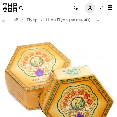
логотип
Чай
Пуер
Шен Пуер (зелений)
/
/