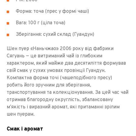
Форма: точа (прес у формі чаші)
Вага: 100 г (ціла точа)
Зберігання: сухий склад (Гуандун)
Шен пуер «Наньчжао» 2006 року від фабрики
Сягуань — це витриманий чай із глибоким
характером, який майже два десятиліття формував
свій смак у сухих умовах провінції Гуандун.
Компактна форма точі (чашеподібного пресу)
робить його зручним для зберігання,
транспортування та колекціонування. За цей час чай
отримав благородну округлість, збалансовану
м’якість і виразний аромат, які притаманні зрілим
шен пуерам.
Смак і аромат