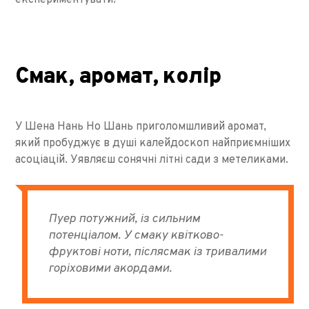
експериментувати!
Смак, аромат, колір
У Шена Нань Но Шань приголомшливий аромат,
який пробуджує в душі калейдоскоп найприємніших
асоціацій. Уявляєш сонячні літні сади з метеликами.
Пуер потужний, із сильним
потенціалом. У смаку квітково-
фруктові ноти, післясмак із тривалими
горіховими акордами.