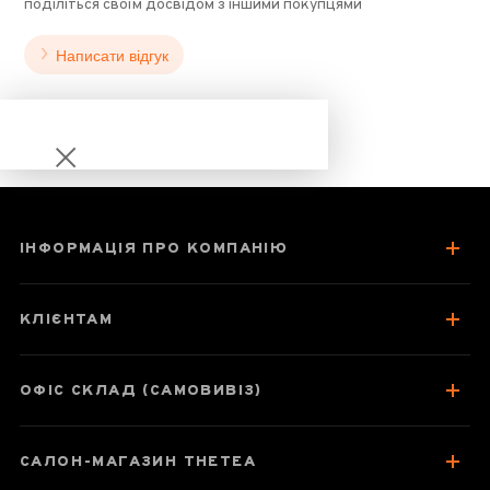
поділіться своїм досвідом з іншими покупцями
Написати відгук
ІНФОРМАЦІЯ ПРО КОМПАНІЮ
Шен Пу Ер «Нань
Но Шань" 2006
КЛІЄНТАМ
рік
ОФІС СКЛАД (САМОВИВІЗ)
Паспорт товару
САЛОН-МАГАЗИН THETEA
Про чай