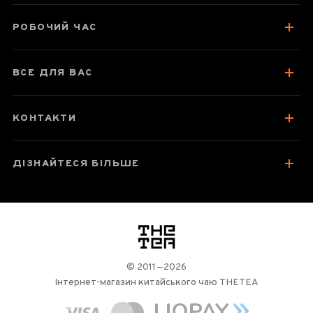
Смак, аромат, колір
РОБОЧИЙ ЧАС
Як заварювати
Відгуки чаєманів
1
ВСЕ ДЛЯ ВАС
КОНТАКТИ
ДІЗНАЙТЕСЯ БІЛЬШЕ
логотип
© 2011—2026
Інтернет-магазин китайського чаю THETEA