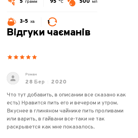
5
95
500
грамм
°C
мл
3-5
1
хв
Відгуки чаєманів
Роман
28
Бер
2020
Что тут добавить, в описании все сказано как
есть) Нравится пить его и вечером и утром.
Вкуснее в глиняном чайнике пить проливами
или варить, в гайвани все-таки не так
раскрывется как мне показалось.