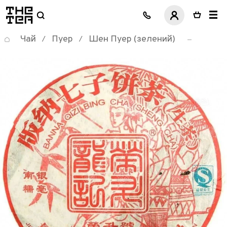
логотип
Чай
Пуер
Шен Пуер (зелений)
/
/