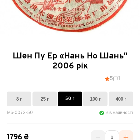
Шен Пу Ер «Нань Но Шань"
2006 рік
5
1
50 г
8 г
25 г
100 г
400 г
MS-0072-50
є в наявності
1796 ₴