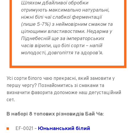
Шляхом дбайливої обробки
отримують максимально натуральні,
ніжні білі чаї слабкої ферментації
(лише 5-7%) з неймовірним смаком та
цілющими властивостями. Недарма у
Піднебесній ще за імператорських
часів вірили, що білі сорти – напій
молодості, довголіття та здоров’я.
Усі сорти білого чаю прекрасні, який замовити у
першу чергу? Познайомитись зі смаками та
визначити фаворита допоможе наш дегустаційний
сет.
В наборі 8 топових різновидів Бай Ча
:
Юньнанський білий
EF-0021
–