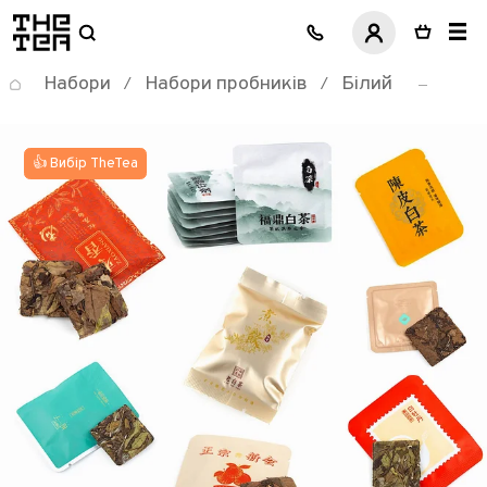
логотип
Набори
Набори пробників
Білий
/
/
👍 Вибір TheTea