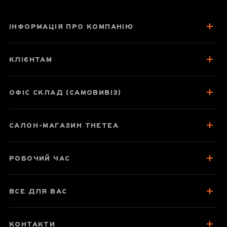
ІНФОРМАЦІЯ ПРО КОМПАНІЮ
Набір пробників
"Білий чай" з 8
КЛІЄНТАМ
сортів чаю
ОФІС СКЛАД (САМОВИВІЗ)
Паспорт набору
САЛОН-МАГАЗИН THETEA
Про чай
Як заварювати
РОБОЧИЙ ЧАС
Посуд для заварювання
Зберігання та упаковка
ВСЕ ДЛЯ ВАС
Найкраще для чаювання
Відгуки чаєманів
КОНТАКТИ