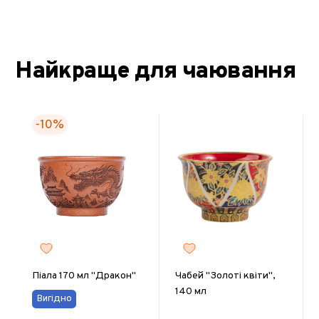
Найкраще для чаювання
-10%
Піала 170 мл "Дракон"
Чабей "Золоті квіти",
140 мл
Вигідно