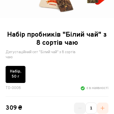
Набір пробників "Білий чай" з
8 сортів чаю
Дегустаційний сет "Білий чай" з 8 сортів
чаю
Набір,
50 г
TD-0008
є в наявності
309 ₴