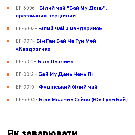
Білий чай "Бай Му Дань",
EF-6006
–
пресований порційний
Білий чай з мандарином
EF-6003
–
Бін Ган Бай Ча Гун Мей
EF-0011
–
«Квадратик»
Біла Перлина
EF-5011
–
Бай Му Дань Чень Пі
EF-0012
–
Фудінський білий чай
EF-0010
–
Біле Місячне Сяйво (Юе Гуан Бай)
EF-6004
–
Як заварювати