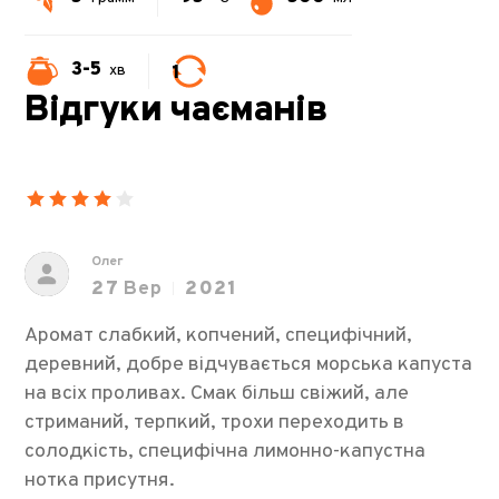
3-5
1
хв
Відгуки чаєманів
Олег
27
Вер
2021
Аромат слабкий, копчений, специфічний,
деревний, добре відчувається морська капуста
на всіх проливах. Смак більш свіжий, але
стриманий, терпкий, трохи переходить в
солодкість, специфічна лимонно-капустна
нотка присутня.