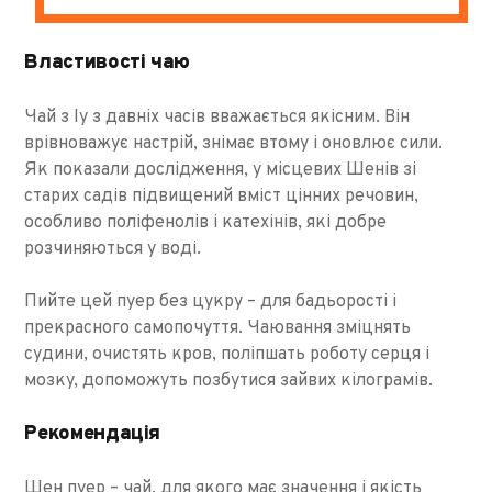
Властивості чаю
Чай з Іу з давніх часів вважається якісним. Він
врівноважує настрій, знімає втому і оновлює сили.
Як показали дослідження, у місцевих Шенів зі
старих садів підвищений вміст цінних речовин,
особливо поліфенолів і катехінів, які добре
розчиняються у воді.
Пийте цей пуер без цукру – для бадьорості і
прекрасного самопочуття. Чаювання зміцнять
судини, очистять кров, поліпшать роботу серця і
мозку, допоможуть позбутися зайвих кілограмів.
Рекомендація
Шен пуер – чай, для якого має значення і якість