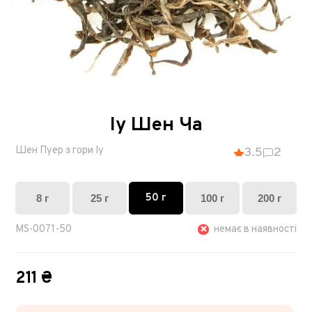
Іу Шен Ча
Шен Пуер з гори Іу
3.5
2
50 г
8 г
25 г
100 г
200 г
MS-0071-50
немає в наявності
211 ₴