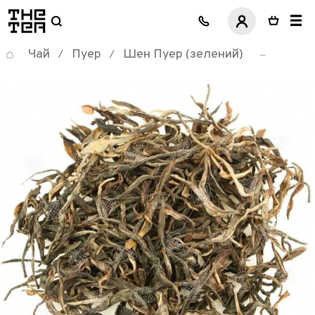
логотип
Чай
Пуер
Шен Пуер (зелений)
/
/