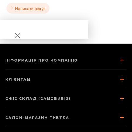
Написати відгук
ІНФОРМАЦІЯ ПРО КОМПАНІЮ
Іу Шен Ча «Шен
пуер з гори Іу»
КЛІЄНТАМ
2020 рік
ОФІС СКЛАД (САМОВИВІЗ)
Паспорт товару
САЛОН-МАГАЗИН THETEA
Про чай