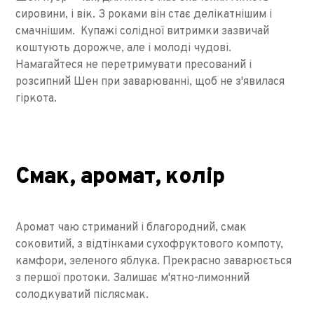
сировини, і вік. З роками він стає делікатнішим і
смачнішим. Купажі солідної витримки зазвичай
коштують дорожче, але і молоді чудові.
Намагайтеся не перетримувати пресований і
розсипний Шен при заварюванні, щоб не з'явилася
гіркота.
Смак, аромат, колір
Аромат чаю стриманий і благородний, смак
соковитий, з відтінками сухофруктового компоту,
камфори, зеленого яблука. Прекрасно заварюється
з першої протоки. Залишає м'ятно-лимонний
солодкуватий післясмак.