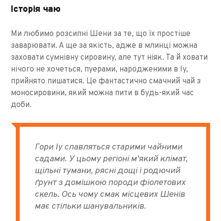
Історія чаю
Ми любимо розсипні Шени за те, що їх простіше
заварювати. А ще за якість, адже в млинці можна
заховати сумнівну сировину, але тут ніяк. Та й ховати
нічого не хочеться, пуерами, народженими в Іу,
прийнято пишатися. Це фантастично смачний чай з
моносировини, який можна пити в будь-який час
доби.
Гори Іу славляться старими чайними
садами. У цьому регіоні м'який клімат,
щільні тумани, рясні дощі і родючий
ґрунт з домішкою породи фіолетових
скель. Ось чому смак місцевих Шенів
має стільки шанувальників.