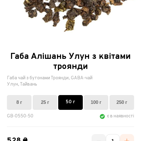
Габа Алішань Улун з квітами
троянди
Габа чай з бутонами Троянди, GABA-чай
Улун, Тайвань
50 г
8 г
25 г
100 г
250 г
GB-0550-50
є в наявності