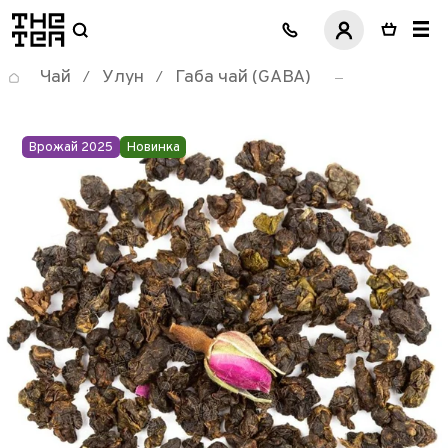
логотип
Чай
Улун
Габа чай (GABA)
/
/
Врожай 2025
Новинка