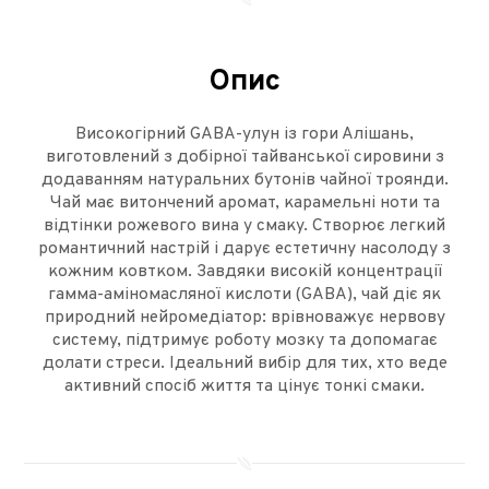
Опис
Високогірний GABA-улун із гори Алішань,
виготовлений з добірної тайванської сировини з
додаванням натуральних бутонів чайної троянди.
Чай має витончений аромат, карамельні ноти та
відтінки рожевого вина у смаку. Створює легкий
романтичний настрій і дарує естетичну насолоду з
кожним ковтком. Завдяки високій концентрації
гамма-аміномасляної кислоти (GABA), чай діє як
природний нейромедіатор: врівноважує нервову
систему, підтримує роботу мозку та допомагає
долати стреси. Ідеальний вибір для тих, хто веде
активний спосіб життя та цінує тонкі смаки.