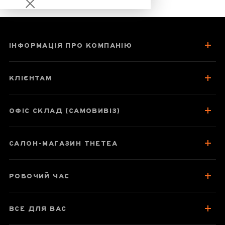
ІНФОРМАЦІЯ ПРО КОМПАНІЮ
Габа Алішань
Улун з квітами
КЛІЄНТАМ
троянди
ОФІС СКЛАД (САМОВИВІЗ)
Паспорт улуну
САЛОН-МАГАЗИН THETEA
Про чай
Смак, аромат, колір
РОБОЧИЙ ЧАС
Як заварювати
Посуд для заварювання
ВСЕ ДЛЯ ВАС
Зберігання та упаковка