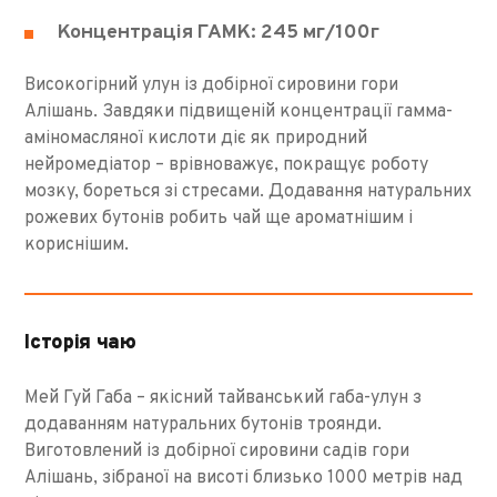
Концентрація ГАМК: 245 мг/100г
Високогірний улун із добірної сировини гори
Алішань. Завдяки підвищеній концентрації гамма-
аміномасляної кислоти діє як природний
нейромедіатор – врівноважує, покращує роботу
мозку, бореться зі стресами. Додавання натуральних
рожевих бутонів робить чай ще ароматнішим і
кориснішим.
Історія чаю
Мей Гуй Габа – якісний тайванський габа-улун з
додаванням натуральних бутонів троянди.
Виготовлений із добірної сировини садів гори
Алішань, зібраної на висоті близько 1000 метрів над