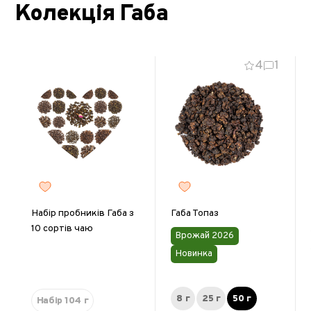
Колекція Габа
4
1
Набір пробників Габа з
Габа Топаз
10 сортів чаю
Врожай 2026
Новинка
8 г
25 г
50 г
Набір 104 г