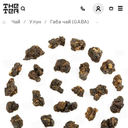
логотип
Чай
Улун
Габа чай (GABA)
/
/