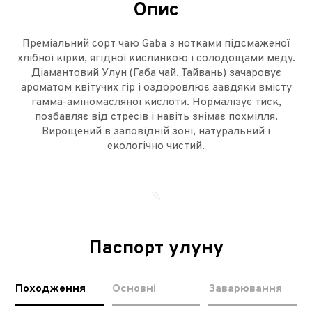
Опис
Преміальний сорт чаю Gaba з нотками підсмаженої
хлібної кірки, ягідної кислинкою і солодощами меду.
Діамантовий Улун (Габа чай, Тайвань) зачаровує
ароматом квітучих гір і оздоровлює завдяки вмісту
гамма-аміномасляної кислоти. Нормалізує тиск,
позбавляє від стресів і навіть знімає похмілля.
Вирощений в заповідній зоні, натуральний і
екологічно чистий.
Паспорт улуну
Походження
Основні
Заварювання