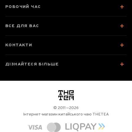
Смак, аромат, колір
РОБОЧИЙ ЧАС
Як заварювати
Посуд для заварювання
ВСЕ ДЛЯ ВАС
Зберігання та упаковка
Колекція Габа
КОНТАКТИ
Відгуки чаєманів
19
ДІЗНАЙТЕСЯ БІЛЬШЕ
логотип
© 2011—2026
Інтернет-магазин китайського чаю THETEA