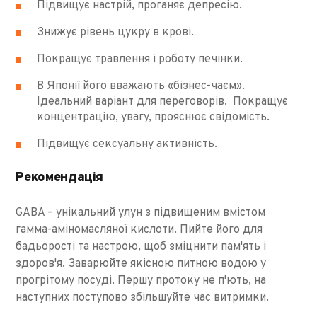
Підвищує настрій, проганяє депресію.
Знижує рівень цукру в крові.
Покращує травлення і роботу печінки.
В Японії його вважають «бізнес-чаєм».
Ідеальний варіант для переговорів. Покращує
концентрацію, увагу, прояснює свідомість.
Підвищує сексуальну активність.
Рекомендація
GABA – унікальний улун з підвищеним вмістом
гамма-аміномасляної кислоти. Пийте його для
бадьорості та настрою, щоб зміцнити пам'ять і
здоров'я. Заварюйте якісною питною водою у
прогрітому посуді. Першу протоку не п'ють, на
наступних поступово збільшуйте час витримки.