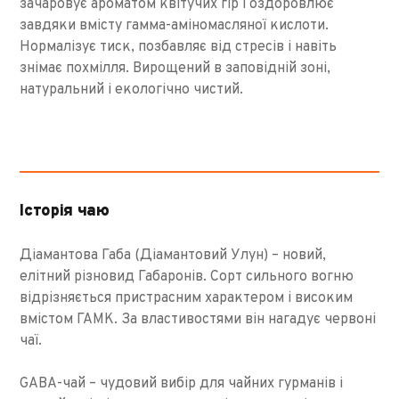
зачаровує ароматом квітучих гір і оздоровлює
завдяки вмісту гамма-аміномасляної кислоти.
Нормалізує тиск, позбавляє від стресів і навіть
знімає похмілля. Вирощений в заповідній зоні,
натуральний і екологічно чистий.
Історія чаю
Діамантова Габа (Діамантовий Улун) – новий,
елітний різновид Габаронів. Сорт сильного вогню
відрізняється пристрасним характером і високим
вмістом ГАМК. За властивостями він нагадує червоні
чаї.
GABA-чай – чудовий вибір для чайних гурманів і