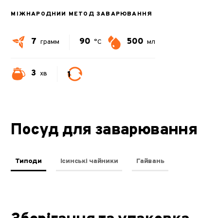
МІЖНАРОДНИЙ МЕТОД ЗАВАРЮВАННЯ
7
90
500
грамм
°C
мл
3
1
хв
Посуд для заварювання
Типоди
Ісинські чайники
Гайвань