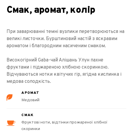
Смак, аромат, колір
При заварюванні темні вузлики перетворюються на
великі листочки. Бурштиновий настій з яскравим
ароматом і благородним насиченим смаком.
Високогірний Gaba-чай Алішань Улун пахне
фруктами і піджареною хлібною скоринкою.
Відчуваються нотки квітучих гір, ягідна кислинка і
медова солодкість.
АРОМАТ
Медовий
СМАК
Фруктові ноти, відтінки прожареної хлібної
скоринки