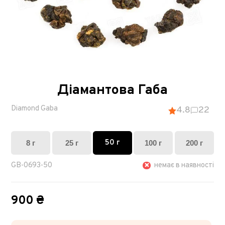
Діамантова Габа
Diamond Gaba
4.8
22
50 г
8 г
25 г
100 г
200 г
GB-0693-50
немає в наявності
900 ₴