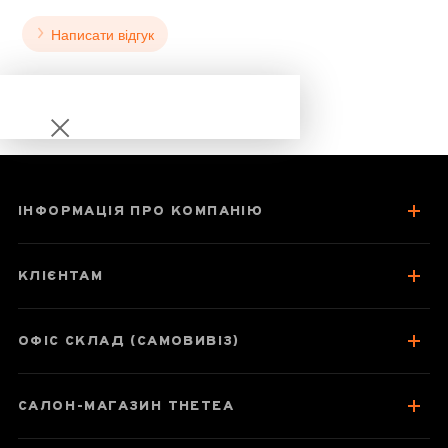
Написати відгук
ІНФОРМАЦІЯ ПРО КОМПАНІЮ
Діамантова Габа
КЛІЄНТАМ
ОФІС СКЛАД (САМОВИВІЗ)
Паспорт улуну
САЛОН-МАГАЗИН THETEA
Про чай