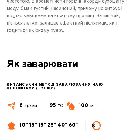
чистотою. В ароматі ноти горіхів, акорди сухоцвіту і
меду. Смак густий, насичений, причому не хитрує і
віддає максимум на кожному проливі. Затишний,
п'ється легко, залишає ефектний післясмак, як і
годиться якісному пуеру.
Як заварювати
КИТАЙСЬКИЙ МЕТОД ЗАВАРЮВАННЯ ЧАЮ
ПРОЛИВАМИ (ГУНФУ)
8
95
100
грамм
°C
мл
10"
15"
15"
25"
40"
60"
8