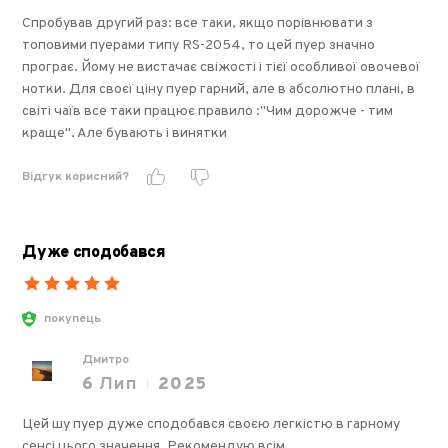
Спробував другий раз: все таки, якщо порівнювати з
топовими пуерами типу RS-2054, то цей пуер значно
програє. Йому не вистачає свіжості і тієї особливої овочевої
нотки. Для своєї ціну пуер гарний, але в абсолютно плані, в
світі чаїв все таки працює правило :"Чим дорожче - тим
краще". Але бувають і винятки
Відгук корисний?
Дуже сподобався
покупець
Дмитро
6
Лип
2025
Цей шу пуер дуже сподобався своєю легкістю в гарному
сенсі цього значення. Рекомендую всім