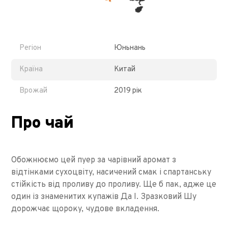
Регіон
Юньнань
Країна
Китай
Врожай
2019 рік
Про чай
Обожнюємо цей пуер за чарівний аромат з
відтінками сухоцвіту, насичений смак і спартанську
стійкість від проливу до проливу. Ще б пак, адже це
один із знаменитих купажів Да І. Зразковий Шу
дорожчає щороку, чудове вкладення.