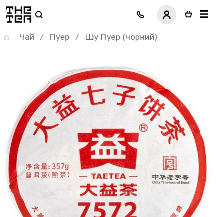
логотип
Чай
Пуер
Шу Пуер (чорний)
/
/