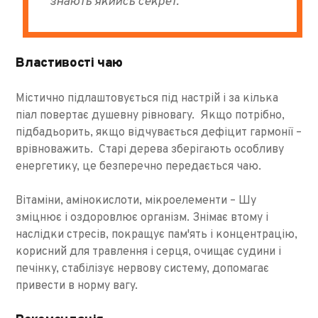
знають якийсь секрет.
Властивості чаю
Містично підлаштовується під настрій і за кілька
піал повертає душевну рівновагу. Якщо потрібно,
підбадьорить, якщо відчувається дефіцит гармонії –
врівноважить. Старі дерева зберігають особливу
енергетику, це безперечно передається чаю.
Вітаміни, амінокислоти, мікроелементи – Шу
зміцнює і оздоровлює організм. Знімає втому і
наслідки стресів, покращує пам'ять і концентрацію,
корисний для травлення і серця, очищає судини і
печінку, стабілізує нервову систему, допомагає
привести в норму вагу.