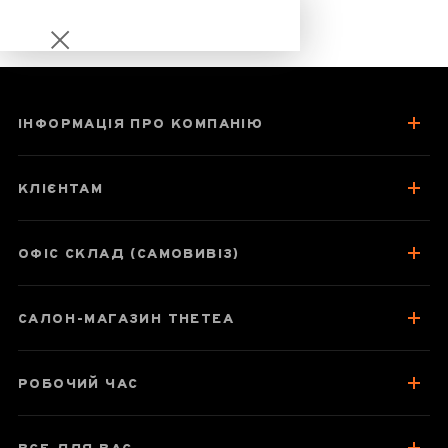
ІНФОРМАЦІЯ ПРО КОМПАНІЮ
Чай Шу Пуер
Менхай «Да І
КЛІЄНТАМ
7572» 1901 року
2019 357 г
ОФІС СКЛАД (САМОВИВІЗ)
САЛОН-МАГАЗИН THETEA
Паспорт товару
Про чай
РОБОЧИЙ ЧАС
Смак, аромат, колір
Як заварювати