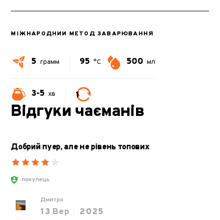
МІЖНАРОДНИЙ МЕТОД ЗАВАРЮВАННЯ
5
95
500
грамм
°C
мл
3-5
1
хв
Відгуки чаєманів
Добрий пуер, але не рівень топових
покупець
Дмитро
13
Вер
2025