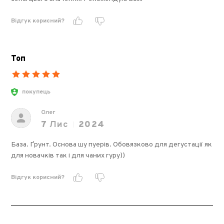
Відгук корисний?
Топ
покупець
Олег
7
Лис
2024
База. Ґрунт. Основа шу пуерів. Обовязково для дегустації як
для новачків так і для чаних гуру))
Відгук корисний?