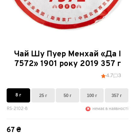
Чай Шу Пуер Менхай «Да І
7572» 1901 року 2019 357 г
4.7
3
8 г
25 г
50 г
100 г
357 г
RS-2102-8
немає в наявності
67 ₴