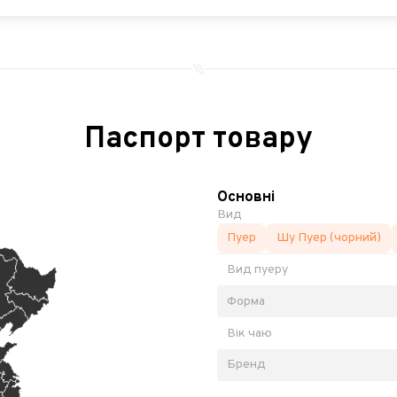
Паспорт товару
Основні
Вид
Пуер
Шу Пуер (чорний)
Вид пуеру
Форма
Вік чаю
Бренд