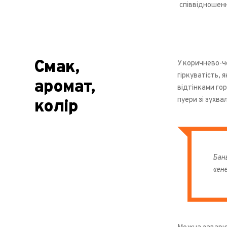
співвідношенн
Смак,
У коричнево-ч
гіркуватість, 
аромат,
відтінками гор
пуери зі зухв
колір
Бань
«ене