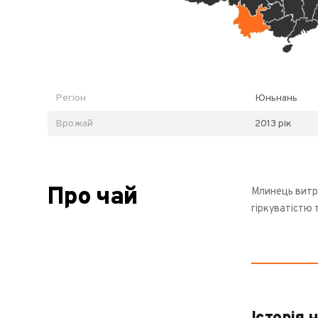
Регіон
Юньнань
Врожай
2013 рік
Про чай
Млинець витри
гіркуватістю 