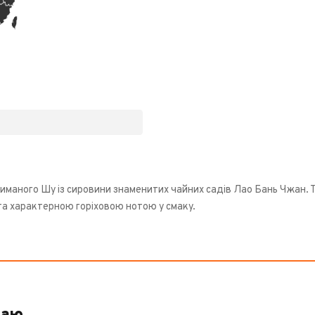
маного Шу із сировини знаменитих чайних садів Лао Бань Чжан. 
та характерною горіховою нотою у смаку.