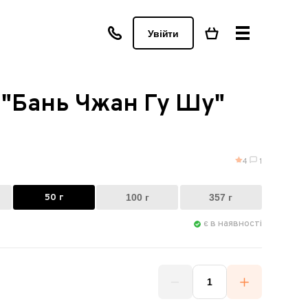
Увійти
 "Бань Чжан Гу Шу"
4
1
50 г
100 г
357 г
є в наявності