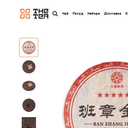
логотип
Чай
Посуд
Набори
Доставка
О