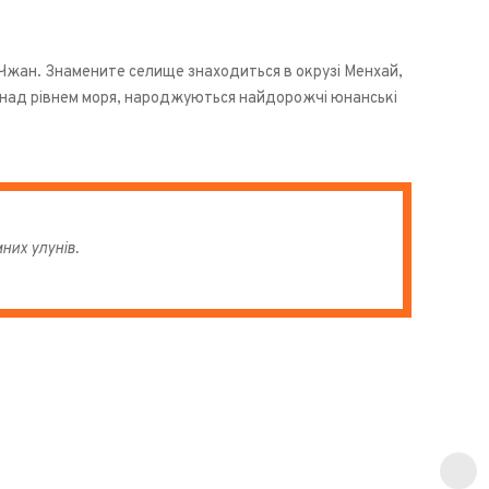
ь Чжан. Знамените селище знаходиться в окрузі Менхай,
ів над рівнем моря, народжуються найдорожчі юнанські
них улунів.