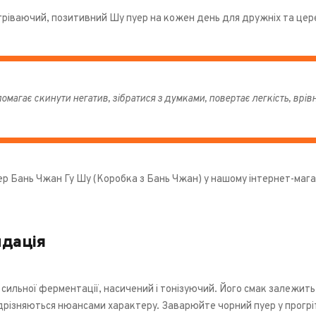
ігріваючий, позитивний Шу пуер на кожен день для дружніх та це
омагає скинути негатив, зібратися з думками, повертає легкість, врі
р Бань Чжан Гу Шу (Коробка з Бань Чжан) у нашому інтернет-мага
дація
 сильної ферментації, насичений і тонізуючий. Його смак залежить в
дрізняються нюансами характеру. Заварюйте чорний пуер у прогрі