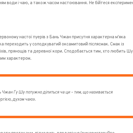
ям води і чаю, а також часом настоювання. Не бійтеся експериме
ервоному настої пуерів з Бань Чжан присутня характерна м'яка
яка переходить у солодкуватий оксамитовий післясмак. Смак із
іхів, прянощів та деревної кори. Сподобається тим, хто любить Шу
алим характером.
 Чжан Гу Шу потужно ділиться ча ци – тим, що називається
ргією, духом чаю».