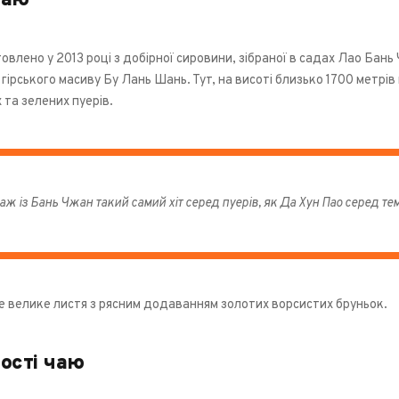
чаю
овлено у 2013 році з добірної сировини, зібраної в садах Лао Бан
 гірського масиву Бу Лань Шань. Тут, на висоті близько 1700 метр
 та зелених пуерів.
аж із Бань Чжан такий самий хіт серед пуерів, як Да Хун Пао серед тем
е велике листя з рясним додаванням золотих ворсистих бруньок.
ості чаю