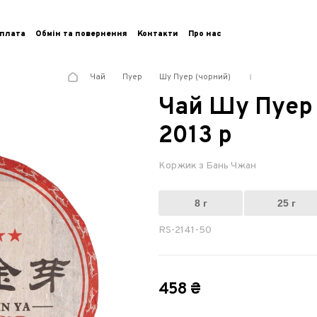
плата
Обмін та повернення
Контакти
Про нас
Чай
Пуер
Шу Пуер (чорний)
Чай Шу Пуер
2013 р
Коржик з Бань Чжан
8 г
25 г
RS-2141-50
458 ₴