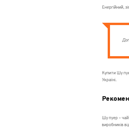
Енергійний, з
Доп
Купити Шу пуе
Україні.
Рекомен
Шу пуер – чай
виробників ві