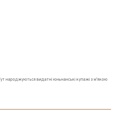
Тут народжуються видатні юньнанські купажі з м'якою