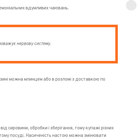
ремоніальних вдумливих чаювань.
вноважує нервову систему.
зині можна млинцем або в розломі з доставкою по
ід сировини, обробки і зберігання, тому купажі різних
тому посуді. Насиченість настою можна змінювати