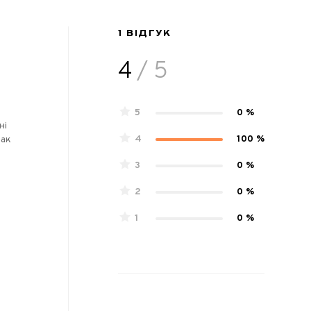
1 ВІДГУК
4
/ 5
5
0 %
ні
4
100 %
мак
3
0 %
2
0 %
1
0 %