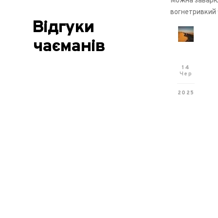
Можна заварюв
вогнетривкий 
Відгуки
чаєманів
14
Чер
2025