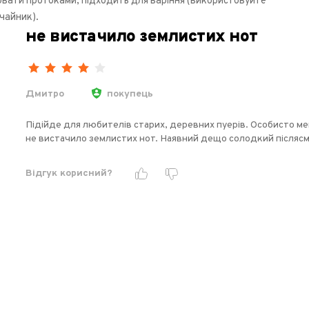
ати протоками, підходить для варіння (використовуйте
чайник).
не вистачило землистих нот
Дмитро
покупець
Підійде для любителів старих, деревних пуерів. Особисто ме
не вистачило землистих нот. Наявний дещо солодкий післяс
Відгук корисний?