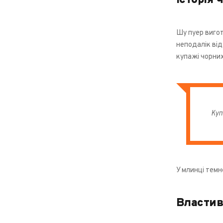
Історія 
Шу пуер вигот
неподалік від
купажі чорних
Куп
У млинці темн
Властив