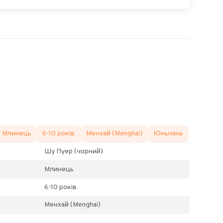
Млинець
6-10 років
Менхай (Menghai)
Юньнань
Шу Пуер (чорний)
Млинець
6-10 років
Менхай (Menghai)