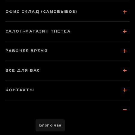
ОФИС СКЛАД (САМОВЫВОЗ)
Паспорт товара
САЛОН-МАГАЗИН THETEA
О чае
Вкус, аромат, цвет
РАБОЧЕЕ ВРЕМЯ
Как заваривать
Топовый красный чай – стоит
ВСЕ ДЛЯ ВАС
попробовать
Отзывы чаеманов
КОНТАКТЫ
Блог о чае