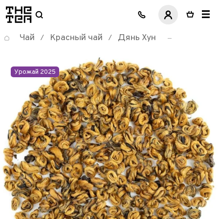
логотип
Чай
Красный чай
Дянь Хун
/
/
Урожай 2025