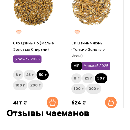
Сяо Цзинь Ло (Малые
Си Цзинь Чжэнь
Золотые Спирали)
(Тонкие Золотые
Иглы)
Урожай 2025
VIP
Урожай 2025
8 г
25 г
50 г
8 г
25 г
50 г
100 г
200 г
100 г
200 г
417 ₴
624 ₴
Отзывы чаеманов