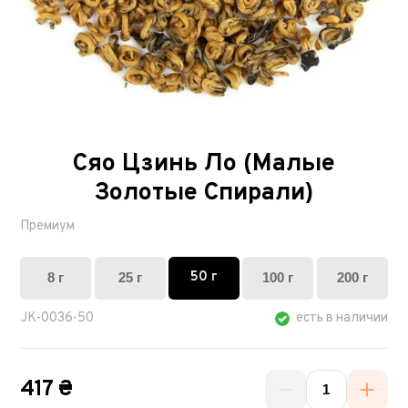
Сяо Цзинь Ло (Малые
Золотые Спирали)
Премиум
50 г
8 г
25 г
100 г
200 г
JK-0036-50
есть в наличии
417 ₴