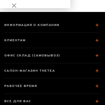
ИНФОРМАЦИЯ О КОМПАНИИ
Шу пуэр со
старых деревьев
КЛИЕНТАМ
Иу
ОФИС СКЛАД (САМОВЫВОЗ)
Паспорт товара
САЛОН-МАГАЗИН THETEA
О чае
Вкус, аромат, цвет
РАБОЧЕЕ ВРЕМЯ
Как заваривать
Зберігання та упаковка
ВСЕ ДЛЯ ВАС