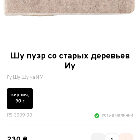
Шу пуэр со старых деревьев
Иу
Гу Шу Шу Ча И У
кирпич,
90 г
RS-3009-90
есть в наличии