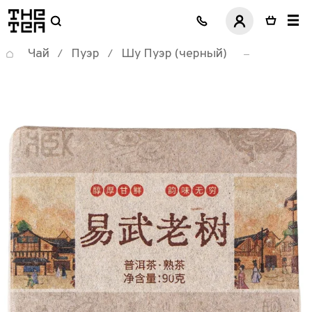
логотип
Чай
Пуэр
Шу Пуэр (черный)
/
/