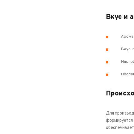
Вкус и 
Аромат
Вкус: 
Настой
Послев
Происх
Для производс
формируется 
обеспечивает 