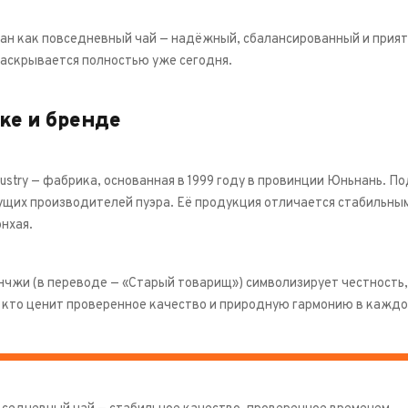
дан как повседневный чай — надёжный, сбалансированный и приятн
аскрывается полностью уже сегодня.
ке и бренде
dustry — фабрика, основанная в 1999 году в провинции Юньнань. 
ущих производителей пуэра. Её продукция отличается стабильны
нхая.
нчжи (в переводе — «Старый товарищ») символизирует честность, 
 кто ценит проверенное качество и природную гармонию в каждо