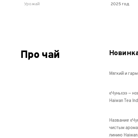
Урожай
2025 год
Про чай
Новинка
Мягкий и гарм
«Чуньхэ» — н
Haiwan Tea In
Название «Чун
чистым арома
линию Haiwan