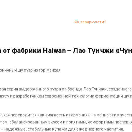
Як заварювати?
 от фабрики Haiwan — Лао Тунчжи «Чу
оничный шу пуэр из гор Мэнхая
овая серия выдержанного пуэра от бренда Лао Тунчжи, созданног
dustry и разработчиком современной технологии ферментации шу п
ьхэ» переводится как «мягкость и гармония» — именно эти качес
том, сбалансированным вкусом и приятным, комфортным послевку
 — надежные, стабильные купажи для ежедневного чаепития.