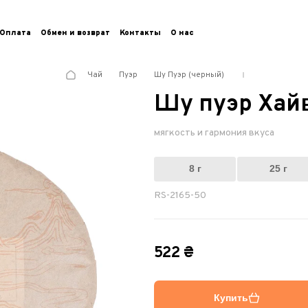
Оплата
Обмен и возврат
Контакты
О нас
Чай
Пуэр
Шу Пуэр (черный)
Шу пуэр Хай
мягкость и гармония вкуса
8 г
25 г
RS-2165-50
522 ₴
Купить