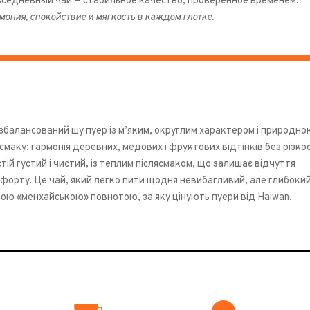
седневный чай — стабильное качество, проверенное временем.
мония, спокойствие и мягкость в каждом глотке.
 збалансований шу пуер із м’яким, округлим характером і природн
смаку: гармонія деревних, медових і фруктових відтінків без різкос
стій густий і чистий, із теплим післясмаком, що залишає відчуття
форту. Це чай, який легко пити щодня невибагливий, але глибокий
ною «менхайською» повнотою, за яку цінують пуери від Haiwan.