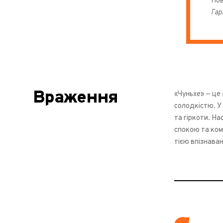
Пов
Гар
Враження
«Чуньхе» — це
солодкістю. У 
та гіркоти. На
спокою та ком
тією впізнава