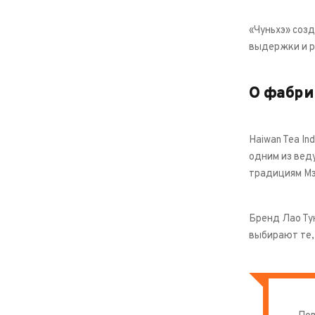
«Чуньхэ» соз
выдержки и р
О фабри
Haiwan Tea In
одним из вед
традициям Мэ
Бренд Лао Ту
выбирают те,