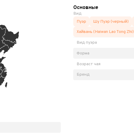
Основные
Вид
Пуэр
Шу Пуэр (черный)
Хайвань (Haiwan Lao Tong Zhi)
Вид пуэра
Форма
Возраст чая
Бренд