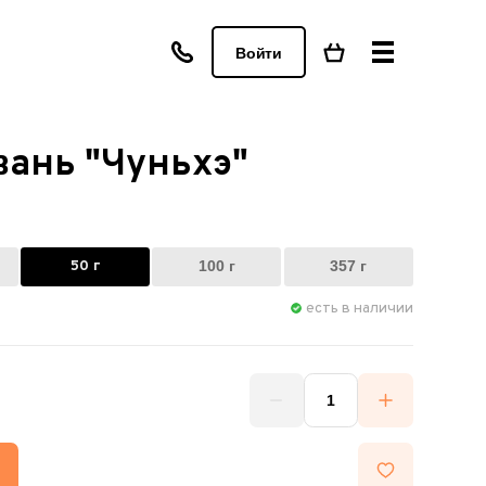
Войти
вань "Чуньхэ"
50 г
100 г
357 г
есть в наличии