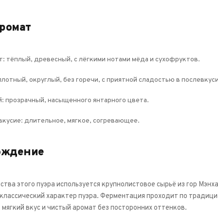
аромат
: тёплый, древесный, с лёгкими нотами мёда и сухофруктов.
плотный, округлый, без горечи, с приятной сладостью в послевкуси
: прозрачный, насыщенного янтарного цвета.
кусие: длительное, мягкое, согревающее.
ождение
тва этого пуэра используется крупнолистовое сырьё из гор Мэнха
классический характер пуэра. Ферментация проходит по традици
мягкий вкус и чистый аромат без посторонних оттенков.