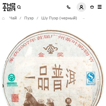
логотип
Чай
Пуэр
Шу Пуэр (черный)
/
/