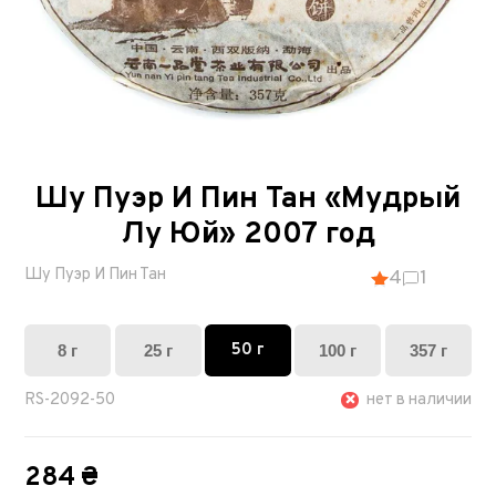
Шу Пуэр И Пин Тан «Мудрый
Лу Юй» 2007 год
Шу Пуэр И Пин Тан
4
1
50 г
8 г
25 г
100 г
357 г
RS-2092-50
нет в наличии
284 ₴