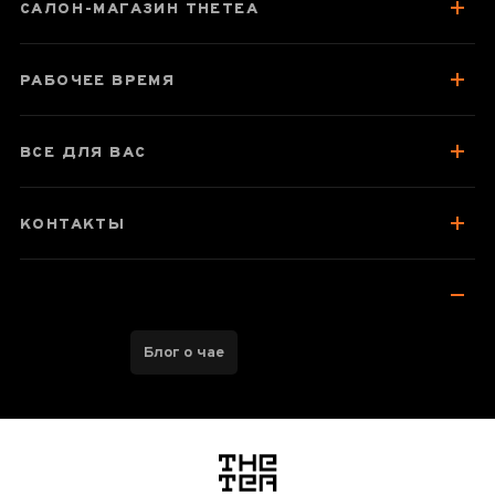
САЛОН-МАГАЗИН THETEA
О чае
Вкус, аромат, цвет
РАБОЧЕЕ ВРЕМЯ
Как заваривать
Посуда для заваривания
ВСЕ ДЛЯ ВАС
Хранение и упаковка
Отзывы чаеманов
КОНТАКТЫ
1
Блог о чае
логотип