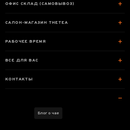
ОФИС СКЛАД (САМОВЫВОЗ)
Паспорт товара
САЛОН-МАГАЗИН THETEA
О чае
Вкус, аромат, цвет
РАБОЧЕЕ ВРЕМЯ
Як заварювати
Посуда для заваривания
ВСЕ ДЛЯ ВАС
Для чайної атмосфери
Отзывы чаеманов
КОНТАКТЫ
Блог о чае