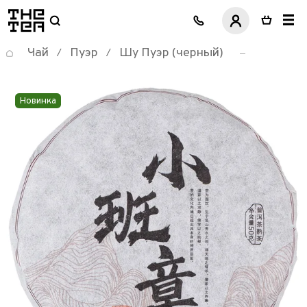
логотип
Чай
Пуэр
Шу Пуэр (черный)
/
/
Новинка