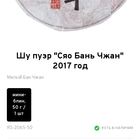
Шу пуэр "Сяо Бань Чжан"
2017 год
Малый Бан Чжан
мини-
блин,
50 г /
1 шт
RS-2065-50
есть в наличии