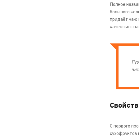
Полное назва
большого коли
придаёт чаю 
качество с н
Пуэ
чис
Свойств
С первого про
сухофруктов 