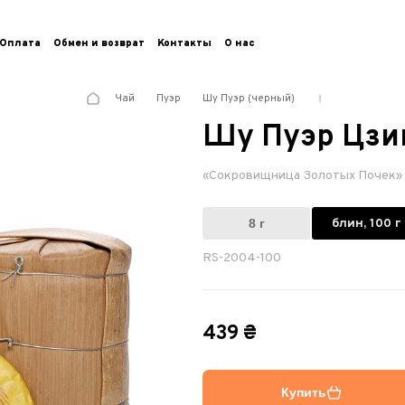
Оплата
Обмен и возврат
Контакты
О нас
Чай
Пуэр
Шу Пуэр (черный)
Шу Пуэр Цзи
«Сокровищница Золотых Почек»
8 г
блин, 100 г
RS-2004-100
439 ₴
Купить