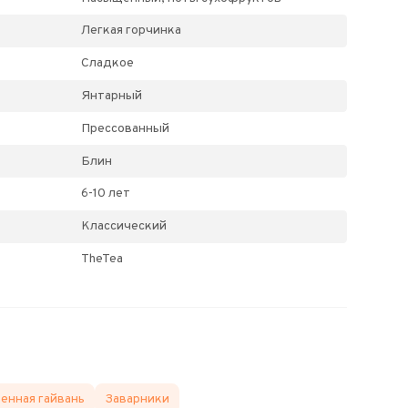
Легкая горчинка
Сладкое
Янтарный
Прессованный
Блин
6-10 лет
Классический
TheTea
енная гайвань
Заварники