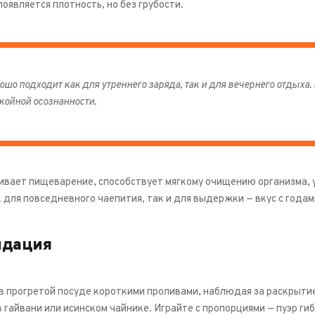
оявляется плотность, но без грубости.
ошо подходит как для утреннего заряда, так и для вечернего отдыха. 
койной осознанности.
вает пищеварение, способствует мягкому очищению организма, у
 для повседневного чаепития, так и для выдержки — вкус с годам
ндация
в прогретой посуде короткими проливами, наблюдая за раскрыти
 гайвани или исинском чайнике. Играйте с пропорциями — пуэр г