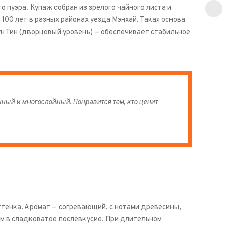
 пуэра. Купаж собран из зрелого чайного листа и
100 лет в разных районах уезда Мэнхай. Такая основа
ун Тин (дворцовый уровень) — обеспечивает стабильное
ный и многослойный. Понравится тем, кто ценит
оттенка. Аромат — согревающий, с нотами древесины,
ом в сладковатое послевкусие. При длительном