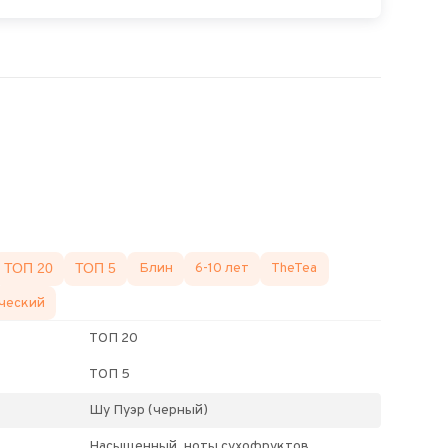
ТОП 20
ТОП 5
Блин
6-10 лет
TheTea
ческий
ТОП 20
ТОП 5
Шу Пуэр (черный)
Насыщенный, ноты сухофруктов