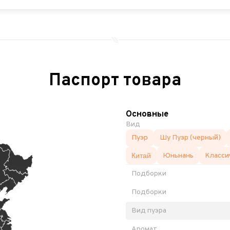
Паспорт товара
Основные
Вид
Пуэр
Шу Пуэр (черный)
Китай
Юньнань
Класси
Подборки
Подборки
Вид пуэра
Аромат