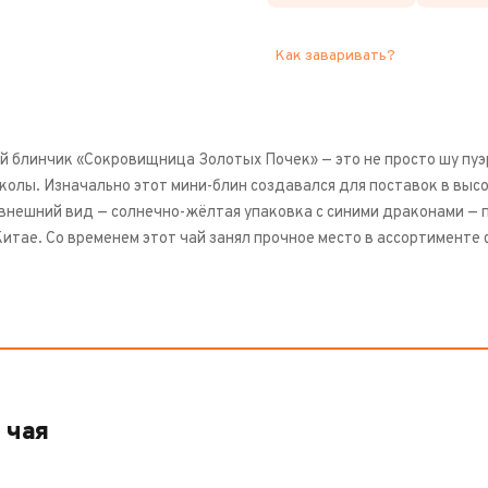
Как заваривать?
й блинчик «Сокровищница Золотых Почек» — это не просто шу пуэр
колы. Изначально этот мини-блин создавался для поставок в высо
внешний вид — солнечно-жёлтая упаковка с синими драконами — пр
Китае. Со временем этот чай занял прочное место в ассортименте
 чая