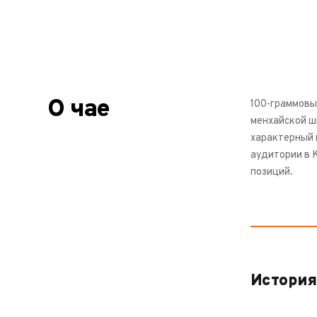
О чае
100-граммовы
менхайской ш
характерный 
аудитории в 
позиций.
История