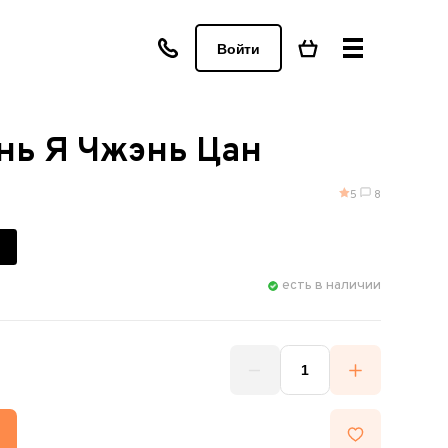
Войти
нь Я Чжэнь Цан
5
8
есть в наличии