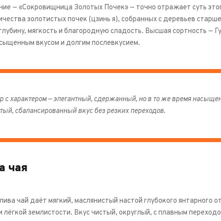
ние — «Сокровищница Золотых Почек» — точно отражает суть этого
чества золотистых почек (цзинь я), собранных с деревьев старше 
глубину, мягкость и благородную сладость. Высшая сортность — Г
асыщенным вкусом и долгим послевкусием.
р с характером — элегантный, сдержанный, но в то же время насыщен
тый, сбалансированный вкус без резких переходов.
а чая
лива чай даёт мягкий, маслянистый настой глубокого янтарного 
и лёгкой землистости. Вкус чистый, округлый, с плавным переход