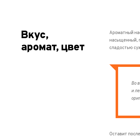
Вкус,
Ароматный нас
насыщенный, п
аромат, цвет
сладостью су
Во в
и ле
ори
Оставит после