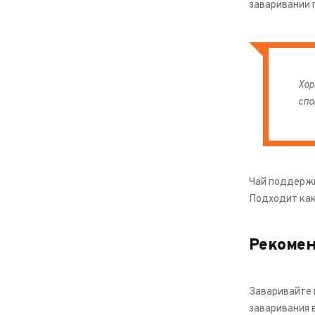
заваривании п
Хор
спо
Чай поддержи
Подходит как
Рекоме
Заваривайте 
заваривания в