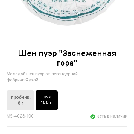
Шен пуэр "Заснеженная
гора"
Молодой шен пуэр от легендарной
фабрики Фухай
точа,
пробник,
100 г
8 г
MS-4028-100
есть в наличии