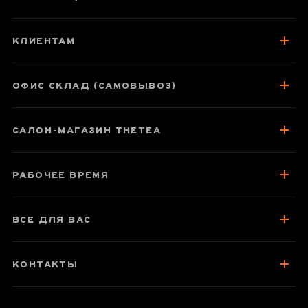
Шен пуэр
"Заснеженная
КЛИЕНТАМ
гора"
ОФИС СКЛАД (САМОВЫВОЗ)
Паспорт товара
САЛОН-МАГАЗИН THETEA
О чае
Як заварювати
РАБОЧЕЕ ВРЕМЯ
Зберігання та упаковка
Отзывы чаеманов
ВСЕ ДЛЯ ВАС
КОНТАКТЫ