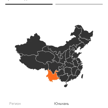
Регион
Юньнань