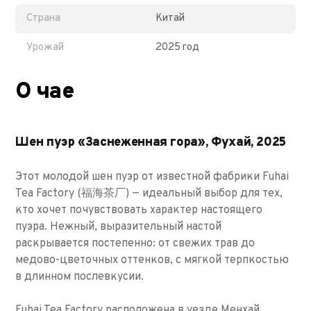
Страна
Китай
Урожай
2025 год
О чае
Шен пуэр «Заснеженная гора», Фухай, 2025
Этот молодой шен пуэр от известной фабрики Fuhai
Tea Factory (福海茶厂) — идеальный выбор для тех,
кто хочет почувствовать характер настоящего
пуэра. Нежный, выразительный настой
раскрывается постепенно: от свежих трав до
медово-цветочных оттенков, с мягкой терпкостью
в длинном послевкусии.
Fuhai Tea Factory расположена в уезде Менхай