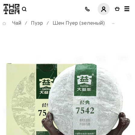
логотип
Чай
Пуэр
Шен Пуер (зеленый)
/
/