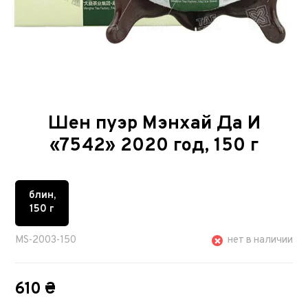
Шен пуэр Мэнхай Да И
«7542» 2020 год, 150 г
блин,
150 г
MS-2003-150
нет в наличии
610 ₴