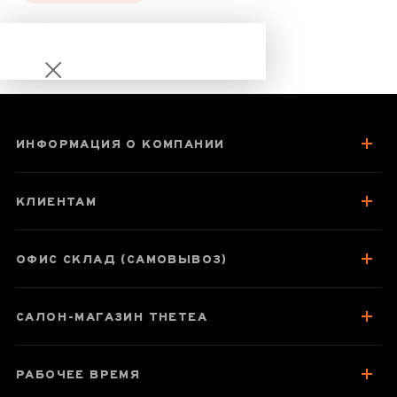
ИНФОРМАЦИЯ О КОМПАНИИ
Шен пуэр
Мэнхай Да И
КЛИЕНТАМ
«7542» 2020 год,
150 г
ОФИС СКЛАД (САМОВЫВОЗ)
САЛОН-МАГАЗИН THETEA
Паспорт товара
О чае
РАБОЧЕЕ ВРЕМЯ
Вкус, аромат, цвет