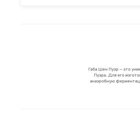
Габа Шен Пуэр — это ун
Пуэра. Для его изгот
анаэробную ферментаци