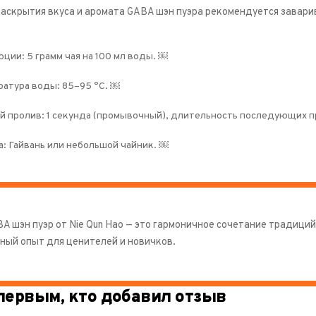
раскрытия вкуса и аромата GABA шэн пуэра рекомендуется завари
ции: 5 грамм чая на 100 мл воды. ￼
атура воды: 85–95 °C. ￼
 пролив: 1 секунда (промывочный), длительность последующих пр
: Гайвань или небольшой чайник. ￼
A шэн пуэр от Nie Qun Hao — это гармоничное сочетание традиц
ный опыт для ценителей и новичков.
первым, кто добавил отзыв