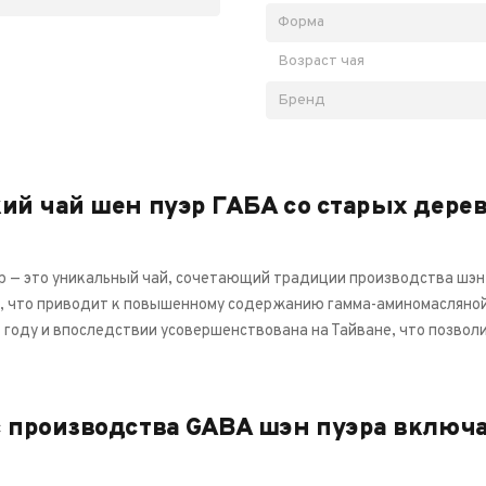
Форма
Возраст чая
Бренд
ий чай шен пуэр ГАБА со старых дерев
р — это уникальный чай, сочетающий традиции производства шэн
 что приводит к повышенному содержанию гамма-аминомасляной 
 году и впоследствии усовершенствована на Тайване, что позвол
 производства GABA шэн пуэра включ