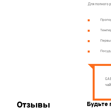
Для полного 
Пропор
Темпер
Первый
Посуда
GAB
чай
Отзывы
Будьте 