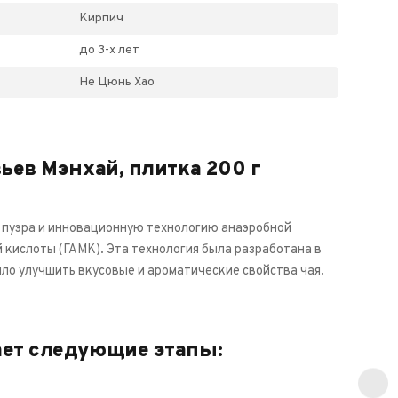
Кирпич
до 3-х лет
Не Цюнь Хао
ьев Мэнхай, плитка 200 г
 пуэра и инновационную технологию анаэробной
кислоты (ГАМК). Эта технология была разработана в
ило улучшить вкусовые и ароматические свойства чая.
ает следующие этапы: