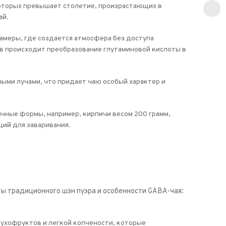
которых превышает столетие, произрастающих в
ай.
меры, где создается атмосфера без доступа
сов происходит преобразование глутаминовой кислоты в
ыми лучами, что придает чаю особый характер и
ичные формы, например, кирпичи весом 200 грамм,
ий для заваривания.
ы традиционного шэн пуэра и особенности GABA-чая:
 сухофруктов и легкой копчености, которые