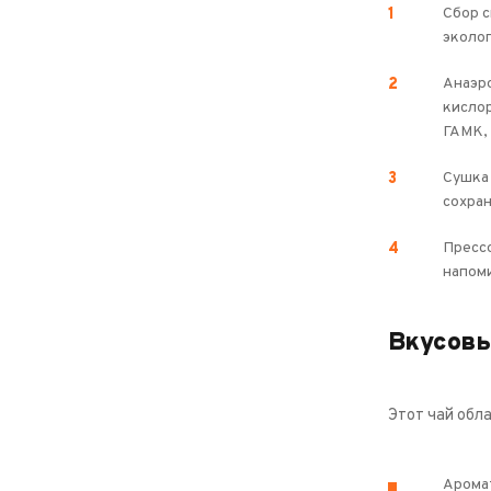
Сбор с
эколог
Анаэр
кислор
ГАМК,
Сушка 
сохран
Прессо
напом
Вкусовы
Этот чай обл
Аромат