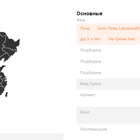
Основные
Вид
Пуэр
Шен Пуер (зеленый)
до 3-х лет
Не Цюнь Хао
Подборки
Подборки
Подборки
Вид пуэра
Аромат
Вкус
Послевкусие