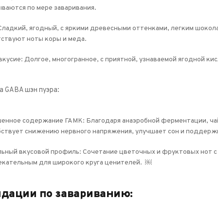
ваются по мере заваривания.
Сладкий, ягодный, с яркими древесными оттенками, легким шоко
тствуют ноты коры и меда.
вкусие: Долгое, многогранное, с приятной, узнаваемой ягодной 
 GABA шэн пуэра:
енное содержание ГАМК: Благодаря анаэробной ферментации, чай
бствует снижению нервного напряжения, улучшает сон и поддержи
ьный вкусовой профиль: Сочетание цветочных и фруктовых нот с 
екательным для широкого круга ценителей. ￼
дации по завариванию: