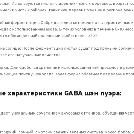
ырья: Используются листья с древних чайных деревьев, возраст 
ически чистых районах, таких как деревня Мэн Сун в регионе Мэнх
обная ферментация: Собранные листья помещают в герметичные ка
ода с использованием азота. В таких условиях в течение 6–10 ча
 что обогащает чай полезными свойствами. ￼ ￼
на солнце: После ферментации листья сушат под прямыми солнечн
яет его натуральные качества.
вка: Для удобства хранения и использования чай прессуют в разл
инающие плитку шоколада. Такая форма облегчает отделение порц
е характеристики GABA шэн пуэра:
адает уникальным сочетанием вкусовых оттенков, объединяя черт
: Яркий, сочный, с нотами свежих зеленых листьев, какао-бобов,