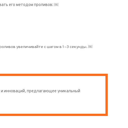
вать его методом проливов: ￼
оливов увеличивайте с шагом в 1–3 секунды. ￼
ий и инноваций, предлагающее уникальный