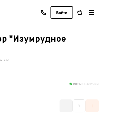
Войти
эр "Изумрудное
ь Хао
есть в наличии