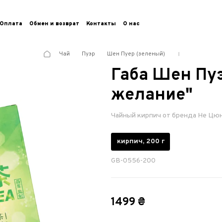
Оплата
Обмен и возврат
Контакты
О нас
Чай
Пуэр
Шен Пуер (зеленый)
Габа Шен Пу
желание"
Чайный кирпич от бренда Не Цюн
кирпич, 200 г
GB-0556-200
1499 ₴