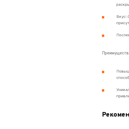
раскры
Вкус: 
прису
После
Преимущества
Повыш
спосо
Уникал
привл
Рекомен