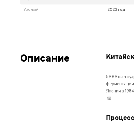
Урожай
2023 год
Описание
Китайск
GABA шэн пуэ
ферментации,
Японии в 1984
￼
Процесс