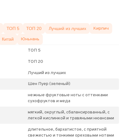
ТОП 5
ТОП 20
Лучший из лучших
Кирпич
Китай
Юньнань
ТОП 5
ТОП 20
Лучший из лучших
Шен Пуер (зеленый)
нежные фруктовые ноты с оттенками
сухофруктов и меда
мягкий, округлый, сбалансированный, с
легкой кислинкой и травяными нюансами
длительное, бархатистое, с приятной
свежестью и тонкими ореховыми нотами