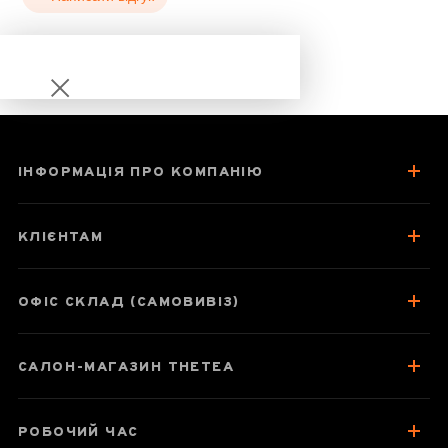
ІНФОРМАЦІЯ ПРО КОМПАНІЮ
Жасминовий
Сніговий Дракон
КЛІЄНТАМ
ОФІС СКЛАД (САМОВИВІЗ)
Паспорт товару
САЛОН-МАГАЗИН THETEA
Про чай
Смак, аромат, колір
РОБОЧИЙ ЧАС
Як заварювати