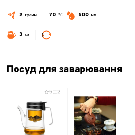
2
70
500
грамм
°C
мл
3
1
хв
Посуд для заварювання
5
2