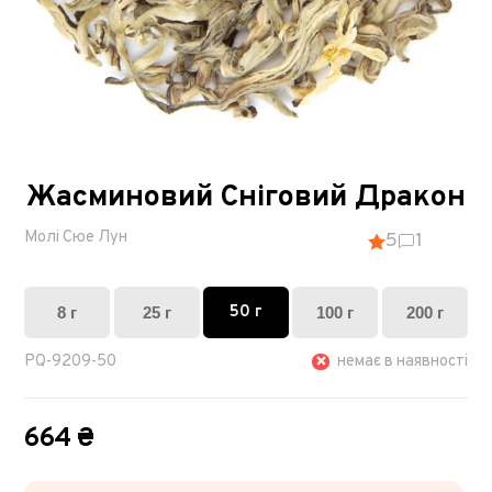
Жасминовий Сніговий Дракон
Молі Сюе Лун
5
1
50 г
8 г
25 г
100 г
200 г
PQ-9209-50
немає в наявності
664 ₴