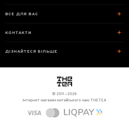
Посуд для заварювання
ВСЕ ДЛЯ ВАС
Зберігання та упаковка
Варто спробувати
КОНТАКТИ
Відгуки чаєманів
1
ДІЗНАЙТЕСЯ БІЛЬШЕ
логотип
© 2011—2026
Інтернет-магазин китайського чаю THETEA