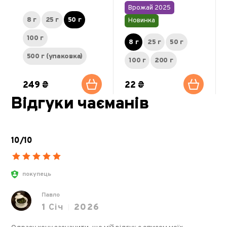
Врожай 2025
8 г
25 г
50 г
Новинка
100 г
8 г
25 г
50 г
500 г (упаковка)
100 г
200 г
249 ₴
22 ₴
Відгуки чаєманів
10/10
покупець
Павло
1
Січ
2026