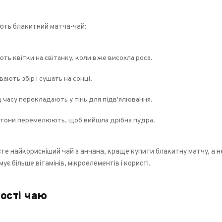
ють блакитний матча-чай:
ть квітки на світанку, коли вже висохла роса.
ають збір і сушать на сонці.
д часу перекладають у тінь для підв'ялювання.
утони перемелюють, щоб вийшла дрібна пудра.
е найкорисніший чай з анчана, краще купити блакитну матчу, а не ц
ує більше вітамінів, мікроелементів і користі.
ості чаю