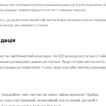
альну матчу блакитну купити рекомендуємо ще й для схуднення. В
м залишає тривале відчуття ситості і замінює перекус.
ого, це дуже позитивний чай, матча блакитна моментально піднімає
и шкоду, яку завдають стреси.
дація
матча-чай блакитний нескладно. На 200 мл води достатньо 2 чай
ненько розмішуємо і даємо настоятися. Якщо готуємо матча-латте,
ати краще до появи пінки. У соки, смузі, коктейлі, випічку, морозив
 традиційних чаїв і настав час нових чайних вражень? Підійде
, смак у неї приємний, незвичайний, але не різкий. Це напій з