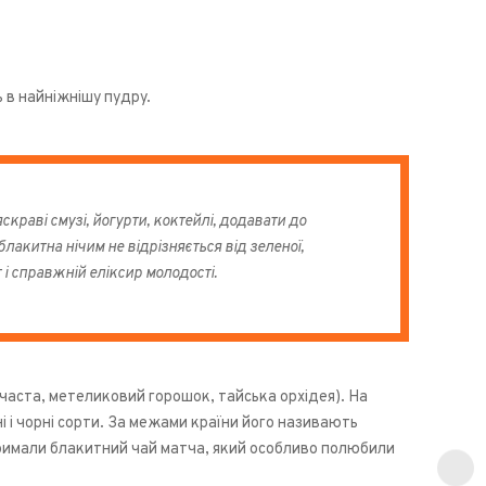
 в найніжнішу пудру.
раві смузі, йогурти, коктейлі, додавати до
 блакитна нічим не відрізняється від зеленої,
 і справжній еліксир молодості.
йчаста, метеликовий горошок, тайська орхідея). На
ні і чорні сорти. За межами країни його називають
римали блакитний чай матча, який особливо полюбили