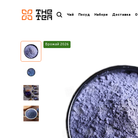
логотип
Чай
Посуд
Набори
Доставка
О
Врожай 2026