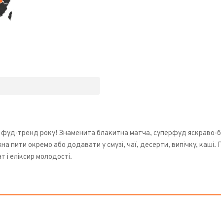
 фуд-тренд року! Знаменита блакитна матча, суперфуд яскраво-бл
а пити окремо або додавати у смузі, чаї, десерти, випічку, каші.
 і еліксир молодості.