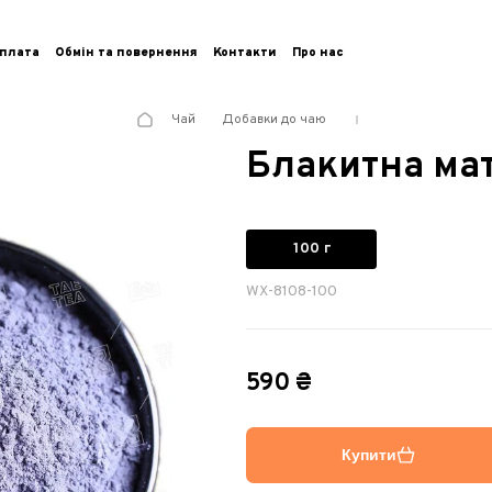
плата
Обмін та повернення
Контакти
Про нас
Чай
Добавки до чаю
Блакитна ма
100 г
WX-8108-100
590 ₴
Купити