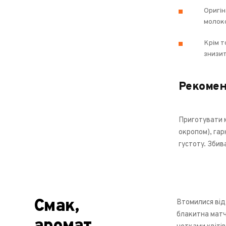
Оригін
молоко
Крім т
знизит
Рекомен
Приготувати 
окропом), гар
густоту. Збив
Смак,
Втомилися від
блакитна матча