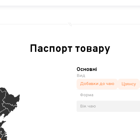
Паспорт товару
Основні
Вид
Добавки до чаю
Цзянсу
Форма
Вік чаю