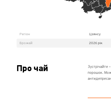
Регіон
Цзянсу
Врожай
2026 рік
Про чай
Зустрічайте –
порошок. Можн
антидепресант