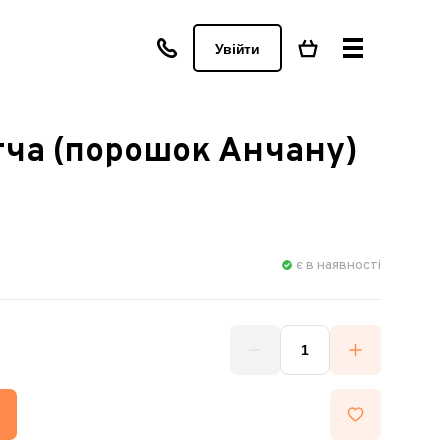
Увійти
тча (порошок Анчану)
є в наявності