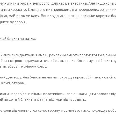
у купити в Україні непросто, для нас це екзотика. Але якщо хоча 
анізм користю. Для цього ми і привозимо її з перевірених органічн
ово, майже як ми каву. Вони чудово знають, наскільки корисна 
іцнити здоров'я.
 чай блакитна матча
:
й антиоксидантами. Саме ці речовини вміють протистояти вільним 
обличчя і розгладжувати неглибокі зморшки. Ось чому про блакитну 
гає зберегти жіночу красу.
ий для зору. Чай блакитна матча покращує кровообіг і зміцнює сіт
а комп'ютером.
жна і перевірена віками властивість напою – захищати волосся від
й на це чай блакитна матча, відгуки підтвердять.
 кров від «поганого» холестерину, нормалізує тиск, покращує робо