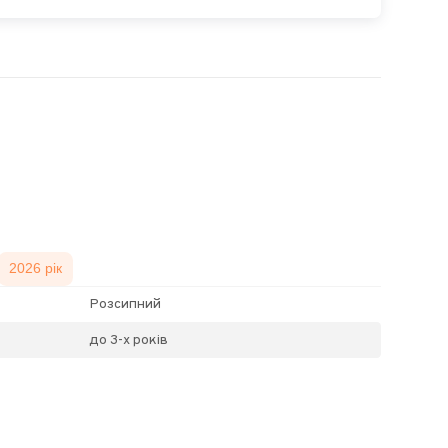
2026 рік
Розсипний
до 3-х років