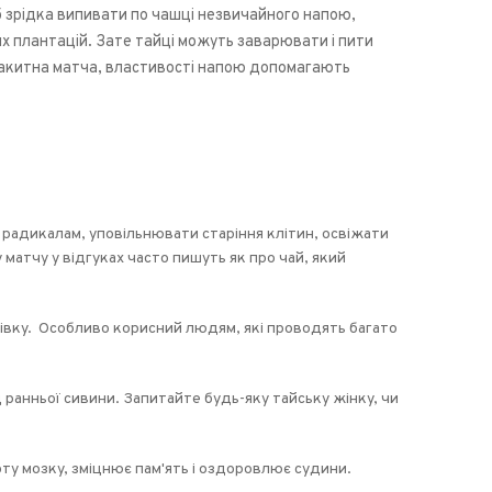
б зрідка випивати по чашці незвичайного напою,
их плантацій. Зате тайці можуть заварювати і пити
блакитна матча, властивості напою допомагають
радикалам, уповільнювати старіння клітин, освіжати
матчу у відгуках часто пишуть як про чай, який
ківку. Особливо корисний людям, які проводять багато
 ранньої сивини. Запитайте будь-яку тайську жінку, чи
ту мозку, зміцнює пам'ять і оздоровлює судини.