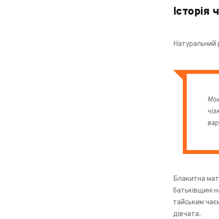
Історія 
Натуральний р
Мож
чіз
вар
Блакитна матт
батьківщині н
тайським чає
дівчата.