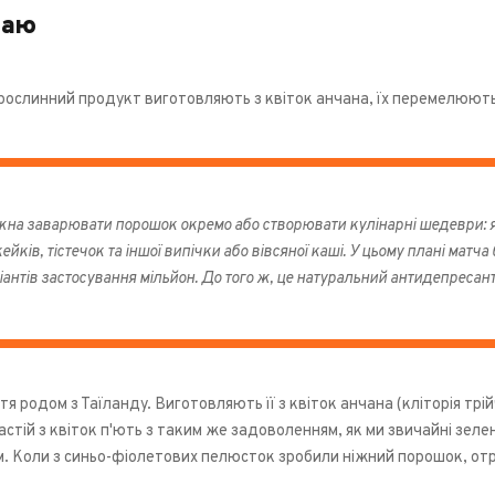
чаю
ослинний продукт виготовляють з квіток анчана, їх перемелюють
на заварювати порошок окремо або створювати кулінарні шедеври: яск
кейків, тістечок та іншої випічки або вівсяної каші. У цьому плані матча
іантів застосування мільйон. До того ж, це натуральний антидепресант
я родом з Таїланду. Виготовляють її з квіток анчана (кліторія трі
астій з квіток п'ють з таким же задоволенням, як ми звичайні зеле
м. Коли з синьо-фіолетових пелюсток зробили ніжний порошок, от