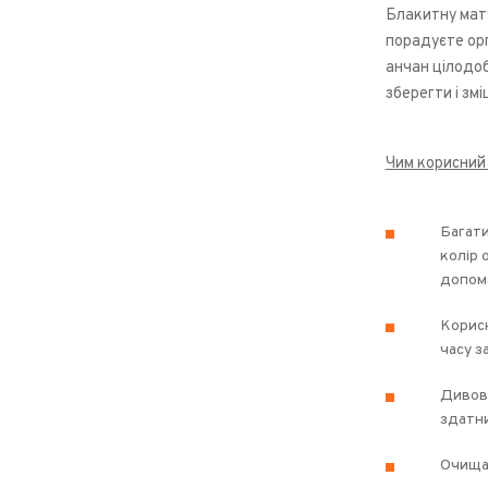
Блакитну матч
порадуєте орг
анчан цілодоб
зберегти і зм
Чим корисний
Багати
колір 
допома
Корисн
часу з
Дивови
здатни
Очищає