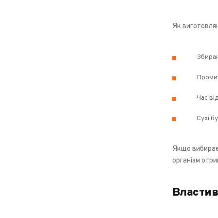
Як виготовля
Збираю
Промив
Час ві
Сухі б
Якщо вибираєт
організм отрим
Властив