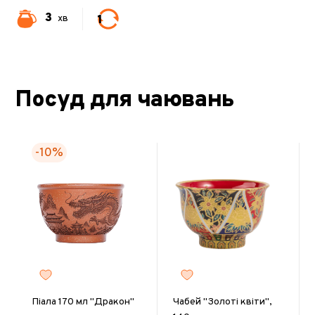
3
1
хв
Посуд для чаювань
-10%
Піала 170 мл "Дракон"
Чабей "Золоті квіти",