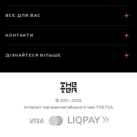
Посуд для чаювань
Зберігання та упаковка
ВСЕ ДЛЯ ВАС
Варто спробувати
Відгуки чаєманів
КОНТАКТИ
ДІЗНАЙТЕСЯ БІЛЬШЕ
логотип
© 2011—2026
Інтернет-магазин китайського чаю THETEA