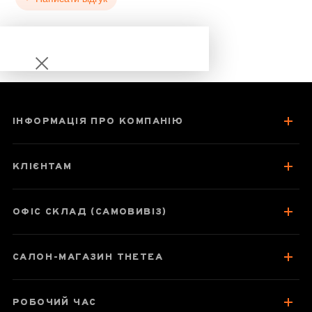
ІНФОРМАЦІЯ ПРО КОМПАНІЮ
Сонячна веселка
КЛІЄНТАМ
ОФІС СКЛАД (САМОВИВІЗ)
Паспорт товару
САЛОН-МАГАЗИН THETEA
Про чай
Як заварювати
РОБОЧИЙ ЧАС