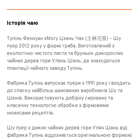
Історія чаю
Тулінь Фенхуан «Могу Цзинь Ча» (土林沱茶) – Шу
пуер 2012 року у формі гриба. Виготовлений з
екологічно чистого листя та бруньок дикорослих
чайних дерев гори Улянь Шань, де знаходяться
плантації чайного заводу Тулінь.
Фабрика Тулінь випускає пуери з 1991 року і входить
до списку найбільш шанованих виробників Шу та
Шенів. Використовують добірну сировину та
класичну технологію обробки з фірмовими
нюансами рецептів.
Шу пуер з диких чайних дерев гори Улян Шань від
фабрики Тулінь відрізняється оригінальною формою