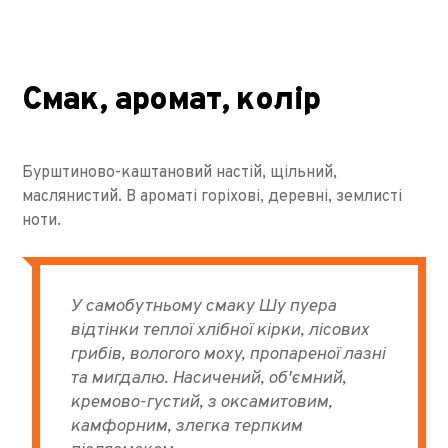
Смак, аромат, колір
Бурштиново-каштановий настій, щільний,
маслянистий. В ароматі горіхові, деревні, землисті
ноти.
У самобутньому смаку Шу пуера
відтінки теплої хлібної кірки, лісових
грибів, вологого моху, пропареної лазні
та мигдалю. Насичений, об'ємний,
кремово-густий, з оксамитовим,
камфорним, злегка терпким