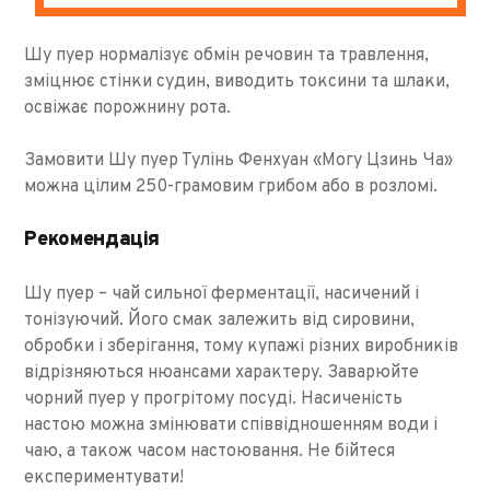
Шу пуер нормалізує обмін речовин та травлення,
зміцнює стінки судин, виводить токсини та шлаки,
освіжає порожнину рота.
Замовити Шу пуер Тулінь Фенхуан «Могу Цзинь Ча»
можна цілим 250-грамовим грибом або в розломі.
Рекомендація
Шу пуер – чай сильної ферментації, насичений і
тонізуючий. Його смак залежить від сировини,
обробки і зберігання, тому купажі різних виробників
відрізняються нюансами характеру. Заварюйте
чорний пуер у прогрітому посуді. Насиченість
настою можна змінювати співвідношенням води і
чаю, а також часом настоювання. Не бійтеся
експериментувати!