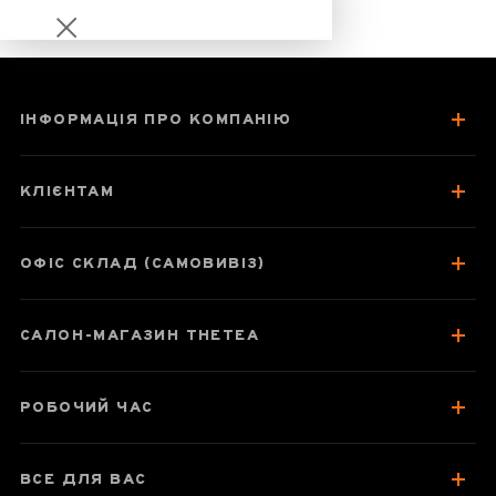
ІНФОРМАЦІЯ ПРО КОМПАНІЮ
Шу пуер Тулінь
Фенхуан "Мо Гу
КЛІЄНТАМ
Цзинь Ча" 2012
рік
ОФІС СКЛАД (САМОВИВІЗ)
САЛОН-МАГАЗИН THETEA
Паспорт товару
Про чай
РОБОЧИЙ ЧАС
Смак, аромат, колір
Відгуки чаєманів
ВСЕ ДЛЯ ВАС