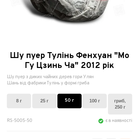
Шу пуер Тулінь Фенхуан "Мо
Гу Цзинь Ча" 2012 рік
Шу пуер з диких чайних дерев гори Улян
Шань від фабрики Тулінь у формі гриба
50 г
8 г
25 г
100 г
гриб,
250 г
RS-5005-50
є в наявності