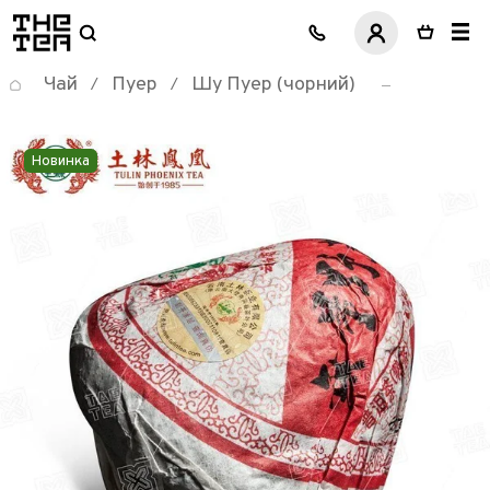
логотип
Чай
Пуер
Шу Пуер (чорний)
/
/
Новинка