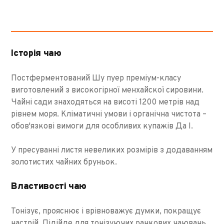
Історія чаю
Постферментований Шу пуер преміум-класу
виготовлений з високогірної менхайскої сировини.
Чайні сади знаходяться на висоті 1200 метрів над
рівнем моря. Кліматичні умови і органічна чистота –
обов'язкові вимоги для особливих купажів Да І.
У пресуванні листя невеликих розмірів з додаванням
золотистих чайних бруньок.
Властивості чаю
Тонізує, прояснює і врівноважує думки, покращує
настрій. Підійде для тонізуючих ранкових чаювань,