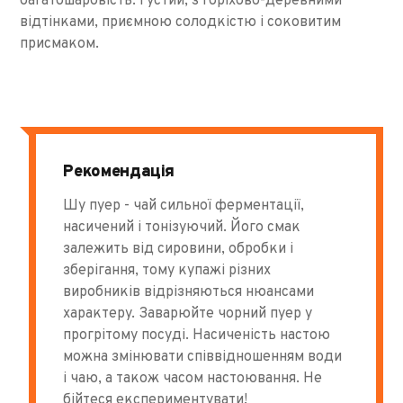
багатошаровість. Густий, з горіхово-деревними
відтінками, приємною солодкістю і соковитим
присмаком.
Рекомендація
Шу пуер - чай ​​сильної ферментації,
насичений і тонізуючий. Його смак
залежить від сировини, обробки і
зберігання, тому купажі різних
виробників відрізняються нюансами
характеру. Заварюйте чорний пуер у
прогрітому посуді. Насиченість настою
можна змінювати співвідношенням води
і чаю, а також часом настоювання. Не
бійтеся експериментувати!