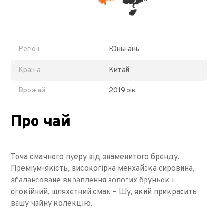
Регіон
Юньнань
Країна
Китай
Врожай
2019 рік
Про чай
Точа смачного пуеру від знаменитого бренду.
Преміум-якість, високогірна менхайска сировина,
збалансоване вкраплення золотих бруньок і
спокійний, шляхетний смак – Шу, який прикрасить
вашу чайну колекцію.