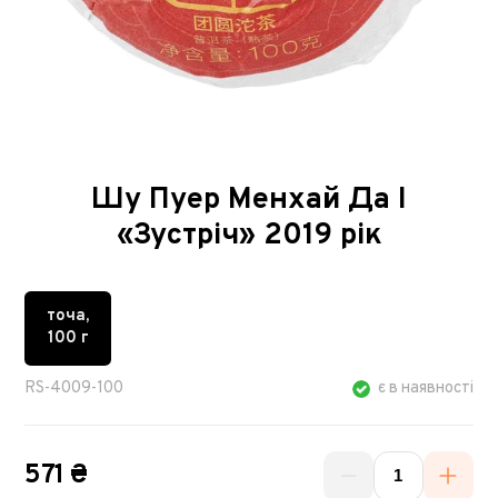
Шу Пуер Менхай Да І
«Зустріч» 2019 рік
точа,
100 г
RS-4009-100
є в наявності
571 ₴