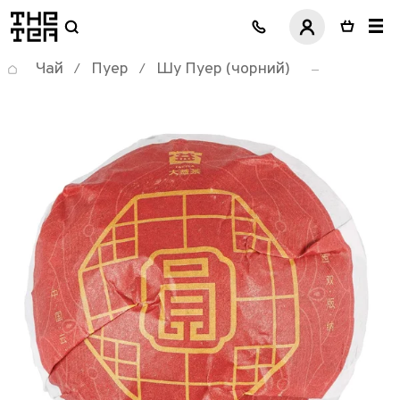
логотип
Чай
Пуер
Шу Пуер (чорний)
/
/