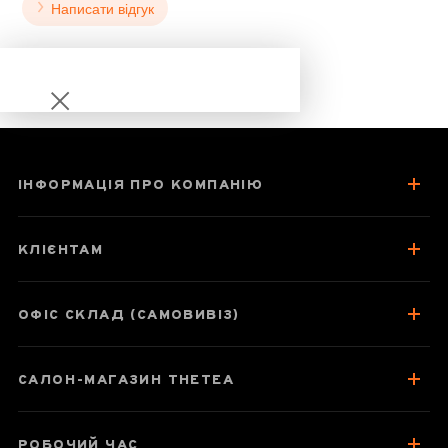
Написати відгук
ІНФОРМАЦІЯ ПРО КОМПАНІЮ
Шу Пуер Менхай
Да І Жуи
КЛІЄНТАМ
(Бажаний) 1401
2014 року 100 г
ОФІС СКЛАД (САМОВИВІЗ)
САЛОН-МАГАЗИН THETEA
Паспорт товару
Відгуки чаєманів
РОБОЧИЙ ЧАС