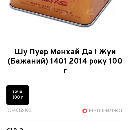
Шу Пуер Менхай Да І Жуи
(Бажаний) 1401 2014 року 100
г
точа,
100 г
RS-4012-100
немає в наявності