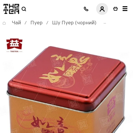
логотип
Чай
Пуер
Шу Пуер (чорний)
/
/