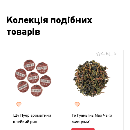
Колекція подібних
товарів
4.8
5
Шу Пуер ароматний
Те Гуань Інь Мао Ча (з
клейкий рис
живцями)