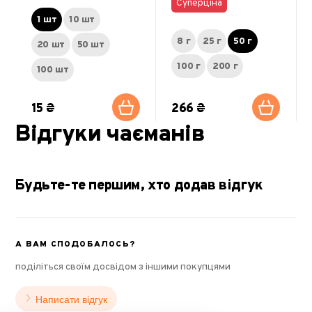
Суперціна
1 шт
10 шт
8 г
25 г
50 г
20 шт
50 шт
100 г
200 г
100 шт
15 ₴
266 ₴
Відгуки чаєманів
Будьте-те першим, хто додав відгук
А ВАМ СПОДОБАЛОСЬ?
поділіться своїм досвідом з іншими покупцями
Написати відгук