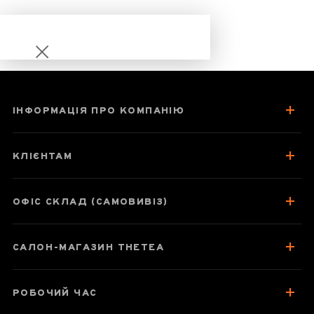
ІНФОРМАЦІЯ ПРО КОМПАНІЮ
Подарункова
коробка для
КЛІЄНТАМ
пуера "Чайне
мистецтво",
метал
ОФІС СКЛАД (САМОВИВІЗ)
САЛОН-МАГАЗИН THETEA
Паспорт товару
РОБОЧИЙ ЧАС
Колекція подібних товарів