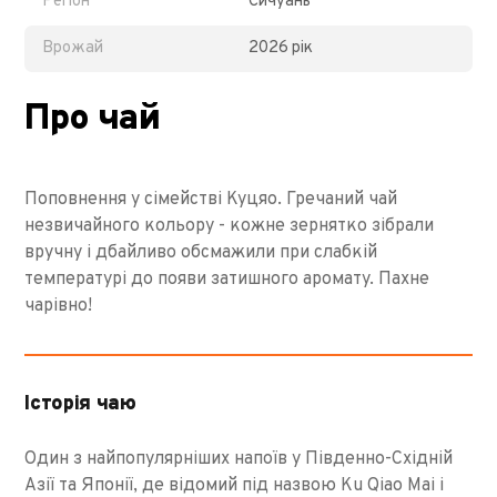
Регіон
Сичуань
Врожай
2026 рік
Про чай
Поповнення у сімействі Куцяо. Гречаний чай
незвичайного кольору - кожне зернятко зібрали
вручну і дбайливо обсмажили при слабкій
температурі до появи затишного аромату. Пахне
чарівно!
Історія чаю
Один з найпопулярніших напоїв у Південно-Східній
Азії та Японії, де відомий під назвою Ku Qiao Mai і