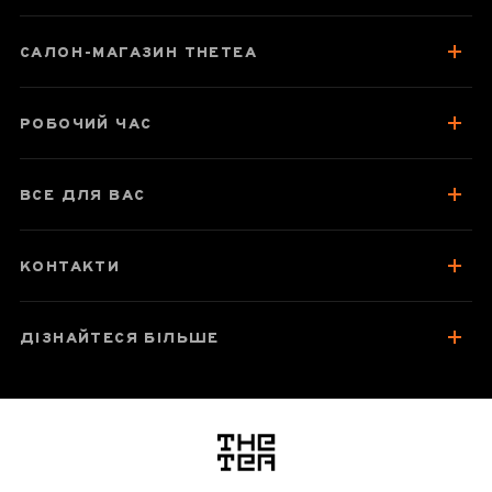
Паспорт товару
Про чай
САЛОН-МАГАЗИН THETEA
Смак, аромат, колір
Відгуки чаєманів
РОБОЧИЙ ЧАС
2
ВСЕ ДЛЯ ВАС
КОНТАКТИ
ДІЗНАЙТЕСЯ БІЛЬШЕ
логотип