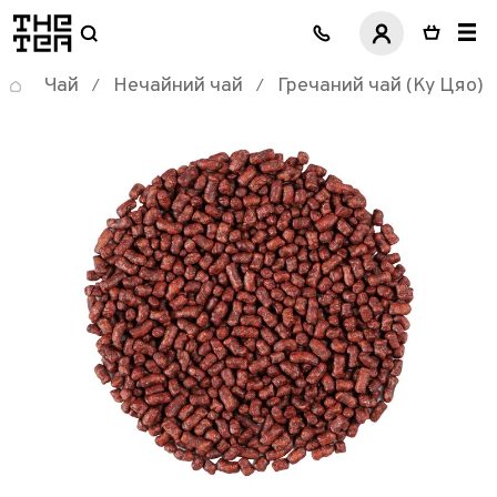
логотип
Чай
Нечайний чай
Гречаний чай (Ку Цяо)
/
/