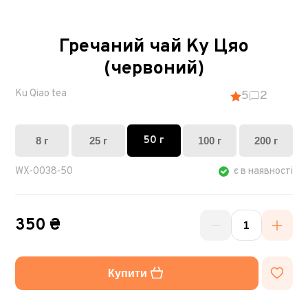
Гречаний чай Ку Цяо
(червоний)
Ku Qiao tea
5
2
50 г
8 г
25 г
100 г
200 г
WX-0038-50
є в наявності
350 ₴
Купити