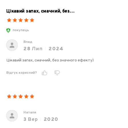
Цікавий запах, смачний, без…
покупець
Влад
28
Лип
2024
Цікавий запах, смачний, без значного ефекту)
Відгук корисний?
Наталя
3
Вер
2020