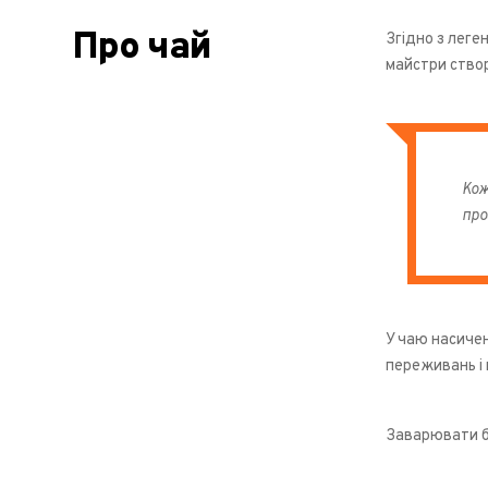
Про чай
Згідно з леге
майстри створ
Кож
про
У чаю насичен
переживань і
Заварювати б