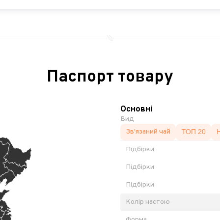
Паспорт товару
Основні
Вид
Зв'язаний чай
ТОП 20
Підбірки
Підбірки
Підбірки
Колір настою
Форма