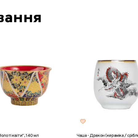
вання
олоті квіти", 140 мл
Чаша - Дракон (кераміка / срібл