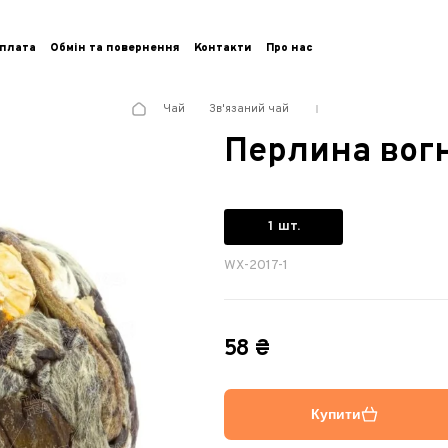
плата
Обмін та повернення
Контакти
Про нас
Чай
Зв'язаний чай
Перлина вог
1 шт.
WX-2017-1
58 ₴
Купити