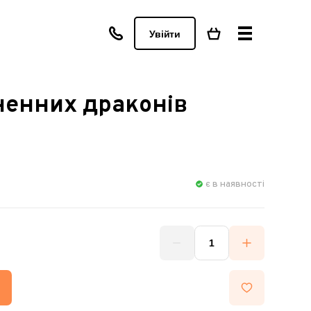
Увійти
ненних драконів
є в наявності