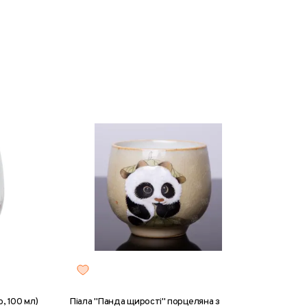
о, 100 мл)
Піала "Панда щирості" порцеляна з
Піала «