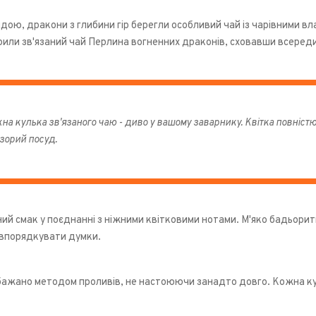
ндою, дракони з глибини гір берегли особливий чай із чарівними в
или зв'язаний чай Перлина вогненних драконів, сховавши всередин
на кулька зв'язаного чаю - диво у вашому заварнику. Квітка повністю
зорий посуд.
ий смак у поєднанні з ніжними квітковими нотами. М'яко бадьорить
 впорядкувати думки.
ажано методом проливів, не настоюючи занадто довго. Кожна ку