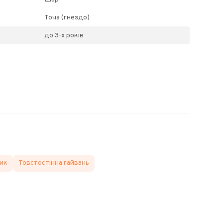
Точа (гнездо)
до 3-х років
ик
Товстостінна гайвань