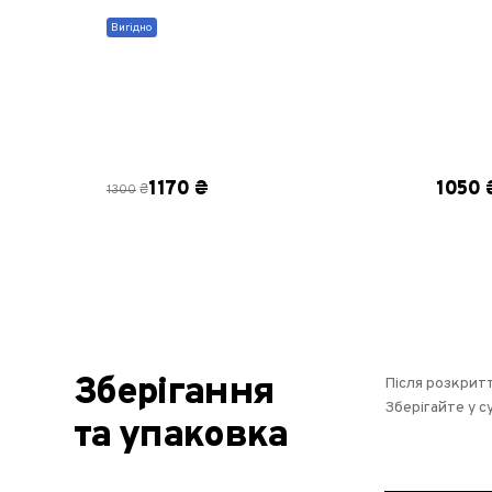
Вигідно
1170 ₴
1050 
₴
1300
Зберігання
Після розкритт
Зберігайте у с
та упаковка