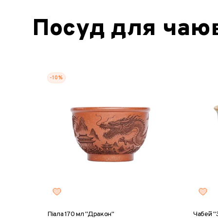
Посуд для чаю
-10%
Піала 170 мл "Дракон"
Чабей "З