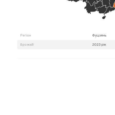
Регіон
Фуцзянь
Врожай
2023 рік