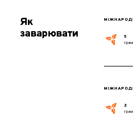
Як
МІЖНАРОД
заварювати
5
гра
МІЖНАРОД
2
гра