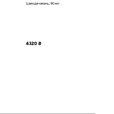
Цзиндечжень, 90 мл
4320 ₴
360 