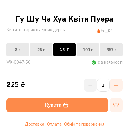
Гу Шу Ча Хуа Квіти Пуера
Квіти зі старих пуерних дерев
5
2
50 г
8 г
25 г
100 г
357 г
WX-0047-50
є в наявності
225 ₴
Купити
Доставка
Оплата
Обмін та повернення