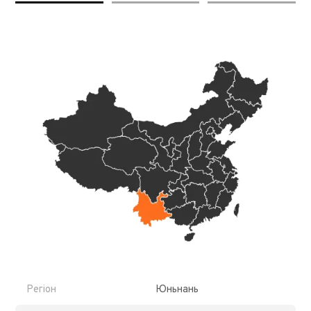
Регіон
Юньнань