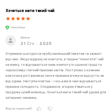
Хочеться мати такий чай
покупець
Ирина
21
Січ
2025
Отримала сьогодні на пробу маленький пакетик і в захваті
від чаю. Якщо відразу не ковтати, а трішки "покатати" чай
на язику, то відчувається смак компоту із сушеної груші та
чорносливу і легкий присмак квітів. Поступово з кожним
ковтком в роті виникає легке приємне в'яжуче відчуття, як
від хурми. Наступні ковтки – і ось вже в чаю відчувається
приємна солодкість. Сподіваюся, згодом з'явиться у
продажу цілий млинець. Хочеться мати такий чай удома для
затишних чаювань.
Відгук корисний?