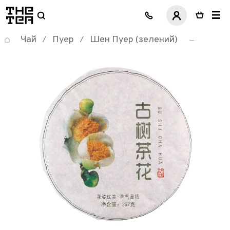
логотип
Чай
Пуер
Шен Пуер (зелений)
/
/