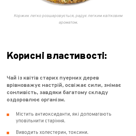
Коржик легко розшаровується, радує легким квітковим
ароматом.
Корисні властивості:
Чай із квітів старих пуерних дерев
врівноважує настрій, освіжає сили, знімає
сонливість, завдяки багатому складу
оздоровлює організм.
Містить антиоксиданти, які допомагають
уповільнити старіння.
Виводить холестерин, токсини.