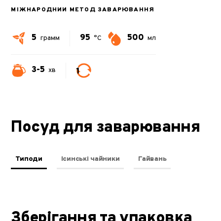
МІЖНАРОДНИЙ МЕТОД ЗАВАРЮВАННЯ
5
95
500
грамм
°C
мл
3-5
1
хв
Посуд для заварювання
Типоди
Ісинські чайники
Гайвань
Зберігання та упаковка