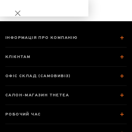
ІНФОРМАЦІЯ ПРО КОМПАНІЮ
Гу Шу Ча Хуа
Квіти Пуера
КЛІЄНТАМ
ОФІС СКЛАД (САМОВИВІЗ)
Паспорт товару
Про чай
САЛОН-МАГАЗИН THETEA
Корисні властивості:
Смак, аромат, колір
РОБОЧИЙ ЧАС
Як заварювати