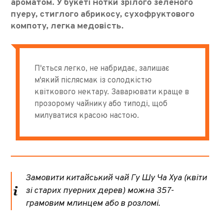
ароматом. У букеті нотки зрілого зеленого
пуеру, стиглого абрикосу, сухофруктового
компоту, легка медовість.
П'ється легко, не набридає, залишає
м'який післясмак із солодкістю
квіткового нектару. Заварювати краще в
прозорому чайнику або типоді, щоб
милуватися красою настою.
Замовити китайський чай Гу Шу Ча Хуа (квіти
зі старих пуерних дерев) можна 357-
грамовим млинцем або в розломі.