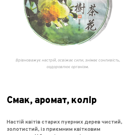
Врівноважує настрій, освіжає сили, знімає сонливість,
оздоровлює організм.
Смак, аромат, колір
Настій квітів старих пуерних дерев чистий,
золотистий, із приємним квітковим