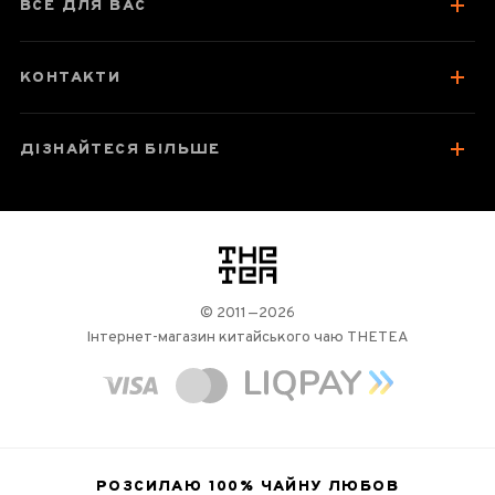
ВСЕ ДЛЯ ВАС
Посуд для заварювання
Зберігання та упаковка
КОНТАКТИ
Варто спробувати
Відгуки чаєманів
2
ДІЗНАЙТЕСЯ БІЛЬШЕ
логотип
© 2011—2026
Інтернет-магазин китайського чаю THETEA
РОЗСИЛАЮ 100%
ЧАЙНУ ЛЮБОВ