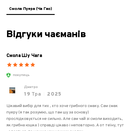
Смола Пуера (Ча Гао)
Відгуки чаєманів
Смола Шу Чага
покупець
Дмитро
19
Тра
2025
Цікавий вибір для тих , хто хоче грибного смаку. Сам смак
пуеру (я так розумію, що там шу за основу)
прослідковується не сильно. Але сам чай зі смоли виходить,
як грибна юшка ) справді цікаво і неповторно. А от теїну, тут