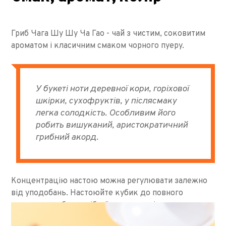
Гриб Чага Шу Шу Ча Гао - чай з чистим, соковитим
ароматом і класичним смаком чорного пуеру.
У букеті ноти деревної кори, горіхової
шкірки, сухофруктів, у післясмаку
легка солодкість. Особливим його
робить вишуканий, аристократичний
грибний акорд.
Концентрацію настою можна регулювати залежно
від уподобань. Настоюйте кубик до повного
розчинення або потрібної насиченості, можна
заварювати проливами.