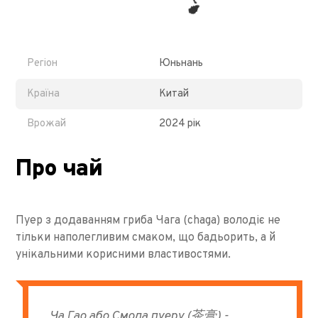
Регіон
Юньнань
Країна
Китай
Врожай
2024 рік
Про чай
Пуер з додаванням гриба Чага (chaga) володіє не
тільки наполегливим смаком, що бадьорить, а й
унікальними корисними властивостями.
Ча Гао або Смола пуеру (
茶膏
) -