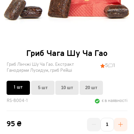
Гриб Чага Шу Ча Гао
Гриб Лінчжі Шу Ча Гао. Екстракт
5
1
Ганодерми Лусидум, гриб Рейші
1 шт
5 шт
10 шт
20 шт
RS-8004-1
є в наявності
95 ₴