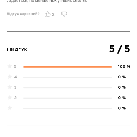
, здається, по менше ніж у інших смолах
Відгук корисний?
2
5
/ 5
1 ВІДГУК
5
100 %
4
0 %
3
0 %
2
0 %
1
0 %