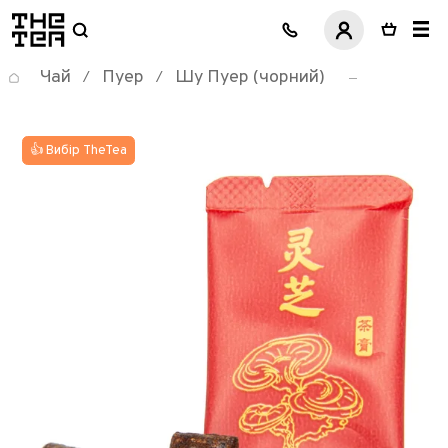
логотип
Чай
Пуер
Шу Пуер (чорний)
/
/
👍 Вибір TheTea