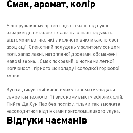
Смак, аромат, колір
У зворушливому ароматі цього чаю, від сухої
заварки до останнього ковтка в піалі, відчуєте
відгомони вогню, які у кожного викликають свої
асоціації. Спекотний полудень у залитому сонцем
полі, запах лазні, натопленої дровами, обсмажені
кавові зерна... Смак яскравий, з нотками легкої
копченості, гіркого шоколаду і солодкої горіхової
халви.
Купаж дивує глибиною смаку і аромату завдяки
секретам технології і високому вмісту ефірних олій.
Пийте Да Хун Пао без поспіху, тільки так зможете
насолодитися відтінками приголомшливого улуна.
Відгуки чаєманів