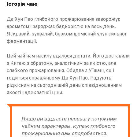
Історія чаю
Да Хун Пао глибокого прожарювання заворожує
ароматом і заряджає бадьорістю на весь день.
Яскравий, зухвалий, безкомпромісний улун сильної
ферментації.
Цей чай нам насилу вдалося дістати. Його доставили
з Китаю з «братом», аналогічним за якістю, але
слабкого прожарювання. Обидва з Уїшані, як і
годиться справжньому Да Хун Пао. Радують
рідкісним на сьогоднішній день співвідношенням
якості і адекватної ціни.
Якщо ви віддаєте перевагу потужним
чайним характерам, купаж глибокого
прожарювання вам сподобається.