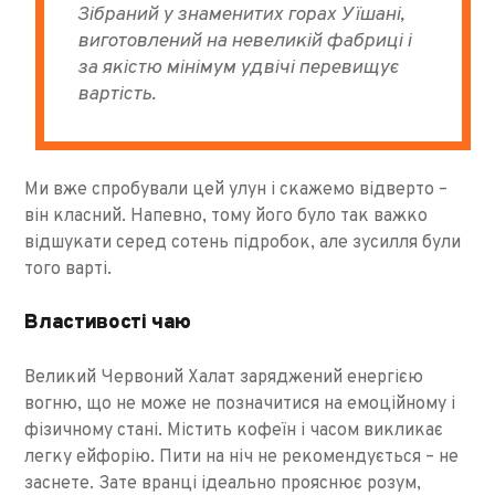
Зібраний у знаменитих горах Уїшані,
виготовлений на невеликій фабриці і
за якістю мінімум удвічі перевищує
вартість.
Ми вже спробували цей улун і скажемо відверто –
він класний. Напевно, тому його було так важко
відшукати серед сотень підробок, але зусилля були
того варті.
Властивості чаю
Великий Червоний Халат заряджений енергією
вогню, що не може не позначитися на емоційному і
фізичному стані. Містить кофеїн і часом викликає
легку ейфорію. Пити на ніч не рекомендується – не
заснете. Зате вранці ідеально прояснює розум,