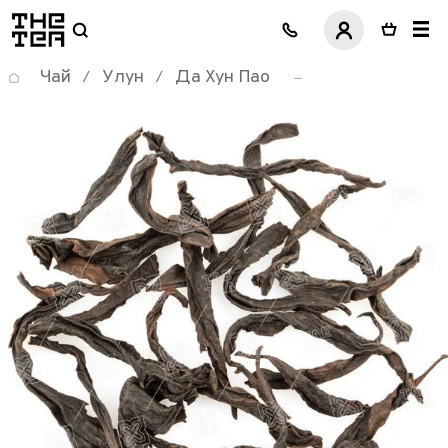
логотип
Чай
Улун
Да Хун Пао
/
/