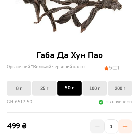
Габа Да Хун Пао
Органічний "Великий червоний халат"
5
1
50 г
8 г
25 г
100 г
200 г
GH-6512-50
є в наявності
499 ₴