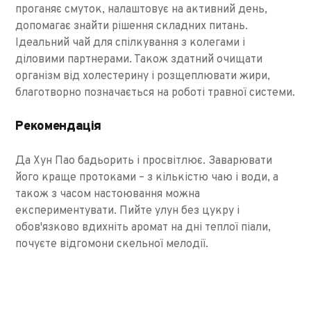
проганяє смуток, налаштовує на активний день,
допомагає знайти рішення складних питань.
Ідеальний чай для спілкування з колегами і
діловими партнерами. Також здатний очищати
організм від холестерину і розщеплювати жири,
благотворно позначається на роботі травної системи.
Рекомендація
Да Хун Пао бадьорить і просвітлює. Заварювати
його краще протоками – з кількістю чаю і води, а
також з часом настоювання можна
експериментувати. Пийте улун без цукру і
обов'язково вдихніть аромат на дні теплої піали,
почуєте відгомони скельної мелодії.