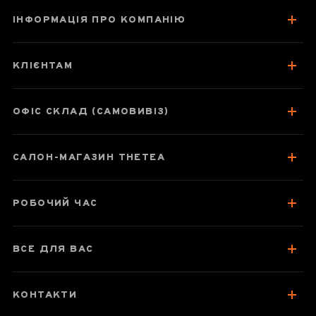
ІНФОРМАЦІЯ ПРО КОМПАНІЮ
Габа Да Хун Пао
КЛІЄНТАМ
ОФІС СКЛАД (САМОВИВІЗ)
Паспорт улуну
САЛОН-МАГАЗИН THETEA
Про чай
Смак, аромат, колір
РОБОЧИЙ ЧАС
Відгуки чаєманів
1
ВСЕ ДЛЯ ВАС
КОНТАКТИ