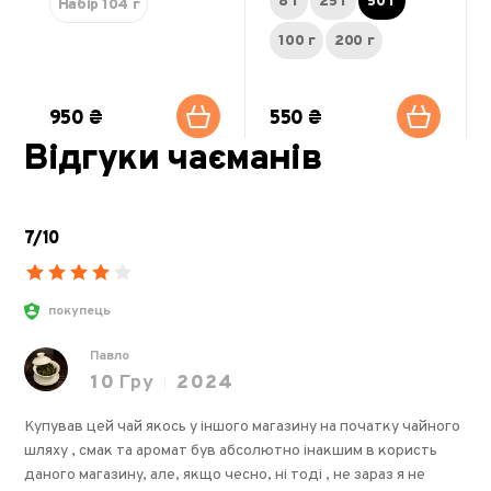
8 г
25 г
50 г
Набір 104 г
100 г
200 г
950 ₴
550 ₴
Відгуки чаєманів
7/10
покупець
Павло
10
Гру
2024
Купував цей чай якось у іншого магазину на початку чайного
шляху , смак та аромат був абсолютно інакшим в користь
даного магазину, але, якщо чесно, ні тоді , не зараз я не