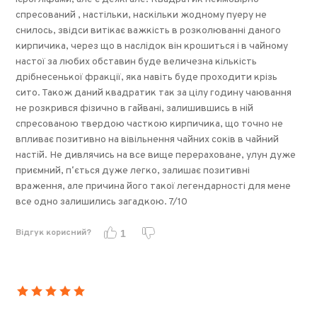
спресований , настільки, наскільки жодному пуеру не
снилось, звідси витікає важкість в розколюванні даного
кирпичика, через що в наслідок він крошиться і в чайному
настої за любих обставин буде величезна кількість
дрібнесенької фракції, яка навіть буде проходити крізь
сито. Також даний квадратик так за цілу годину чаювання
не розкрився фізично в гайвані, залишившись в ній
спресованою твердою часткою кирпичика, що точно не
впливає позитивно на вівільнення чайних соків в чайний
настій. Не дивлячись на все вище перераховане, улун дуже
приємний, пʼється дуже легко, залишає позитивні
враження, але причина його такої легендарності для мене
все одно залишились загадкою. 7/10
Відгук корисний?
1