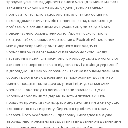
зрозумів усієї легендарності даного чаю і для мене він так і
залишився хорошим темним улуном, який стабільно
приносит стабільно задоволення, але ніяких обіцяних
надлюдських почуттів він не приніс , хоча, можливо, це
повʼязано із завищеними очікуваннями у звʼязку із його
повсякчасною розхваленностю. Аромат сухого листа
нагадує табак із смаком чорносливу. Розігрітий листочок
має дуже яскравий аромат чорного шоколаду із
чорносливом із легесенькою кавовою ноткою. Колір
настою мінливий: він насиченого кольору віскі до легенько
завареного червоного чаю від початку і до кінця уеремонії
відповідно. Зі смаком справи ось такі: на першому плані між
собою грають смак деревини та чорносливу, достатньо
смачне поєднання, на другому плані відчувається смак
чорного шоколаду та легенька запилованість. Дуже
хороший солодкий та деревʼянистий післясмак. При
першому проливі дуже яскраво виражений пил в смаку , що
однозначно псує картину. Окремою проблемою можу
назвати його особливість - пресовку. Виглядає це дуже
зворушливо: красивий квадратик із видавлено-вдавленими
ієрогліфами, але є деякі але. Квадратик неймовірно