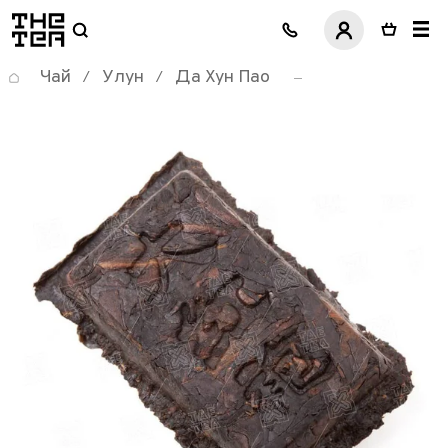
логотип
Чай
Улун
Да Хун Пао
/
/