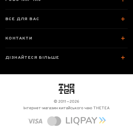
Як заварювати
Посуд для заварювання
ВСЕ ДЛЯ ВАС
Зберігання та упаковка
Варто спробувати
КОНТАКТИ
Відгуки чаєманів
2
ДІЗНАЙТЕСЯ БІЛЬШЕ
логотип
© 2011—2026
Інтернет-магазин китайського чаю THETEA