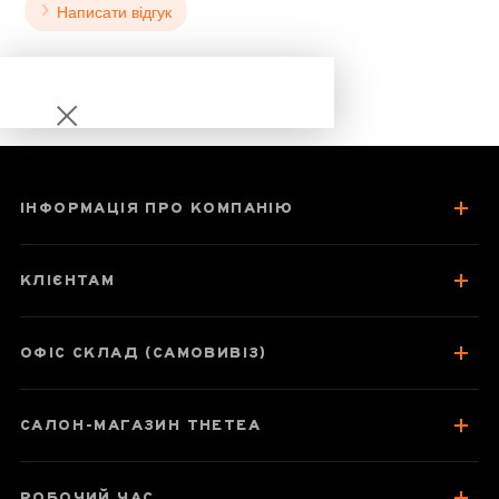
Написати відгук
ІНФОРМАЦІЯ ПРО КОМПАНІЮ
Да Хун Пао в
плитці шоколаду
КЛІЄНТАМ
ОФІС СКЛАД (САМОВИВІЗ)
Паспорт улуну
САЛОН-МАГАЗИН THETEA
Про чай
Смак, аромат, колір
РОБОЧИЙ ЧАС