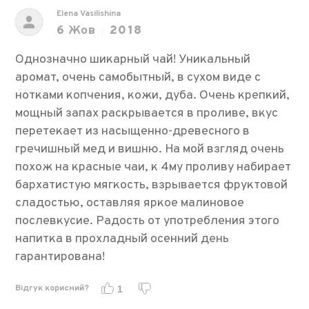
Elena Vasilishina
6
Жов
2018
Однозначно шикарный чай! Уникальный
аромат, очень самобытный, в сухом виде с
нотками копчения, кожи, дуба. Очень крепкий,
мощный запах раскрывается в проливе, вкус
перетекает из насыщенно-древесного в
гречишный мед и вишню. На мой взгляд очень
похож на красные чаи, к 4му проливу набирает
бархатистую мягкость, взрывается фруктовой
сладостью, оставляя яркое малиновое
послевкусие. Радость от употребления этого
напитка в прохладный осенний день
гарантирована!
Відгук корисний?
1