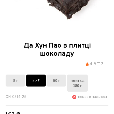
Да Хун Пао в плитці
шоколаду
4.5
2
25 г
8 г
50 г
плитка,
180 г
GH-0314-25
немає в наявності