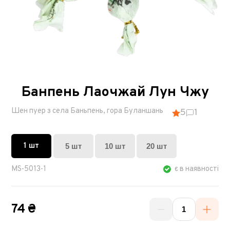
Банпень Лаочжай Лун Чжу
Шен пуер з села Баньпень, гора Буланшань
5
1
1 шт
5 шт
10 шт
20 шт
MS-5013-1
є в наявності
74 ₴