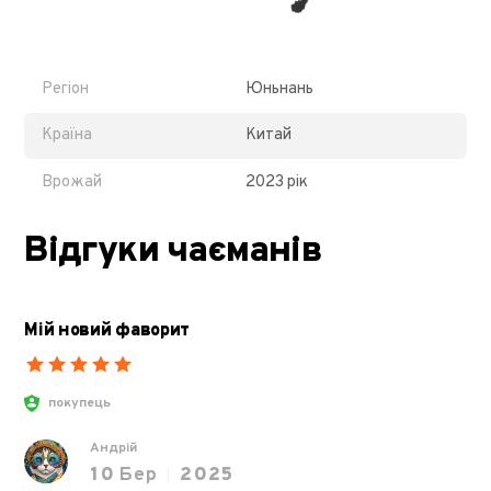
Регіон
Юньнань
Країна
Китай
Врожай
2023 рік
Відгуки чаєманів
Мій новий фаворит
покупець
Андрій
10
Бер
2025