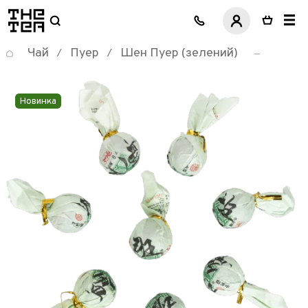
логотип
Чай
Пуер
Шен Пуер (зелений)
/
/
Новинка