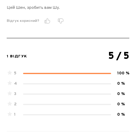
Цей Шен, зробить вам Шу.
Відгук корисний?
5
/ 5
1 ВІДГУК
5
100 %
4
0 %
3
0 %
2
0 %
1
0 %