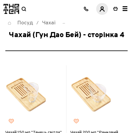
логотип
Посуд
Чахаї
/
Чахай (Гун Дао Бей) - сторінка 4
Чахай 150 мл "Танець світла"
Чахай 200 мл "Ранковий