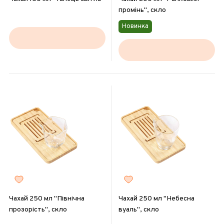
промінь", скло
Новинка
Чахай 250 мл "Північна
Чахай 250 мл "Небесна
прозорість", скло
вуаль", скло