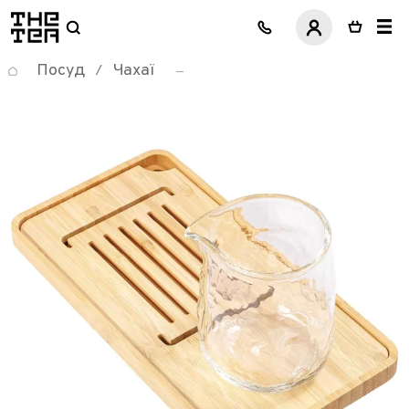
логотип
Посуд
Чахаї
/