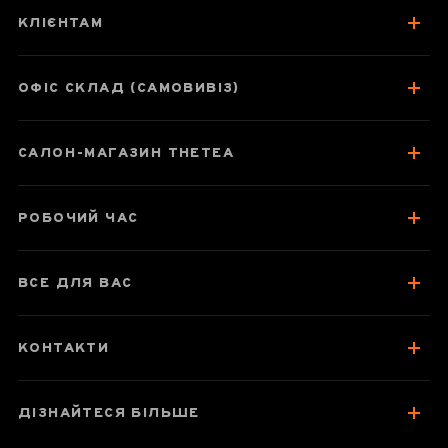
"Бамбуковий
КЛІЄНТАМ
бриз", скло
ОФІС СКЛАД (САМОВИВІЗ)
Паспорт товару
САЛОН-МАГАЗИН THETEA
Про чахай
Відгуки чаєманів
РОБОЧИЙ ЧАС
ВСЕ ДЛЯ ВАС
КОНТАКТИ
ДІЗНАЙТЕСЯ БІЛЬШЕ