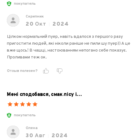
покупатель
Скрипник
20
Окт
2024
Цілком нормальний пуер, навіть вдалося з першого разу
пригостити людей, які ніколи раніше не пили шу пуер)) А це
вже щось! В чашці, настоюванням непогано себе показує.
Проливами теж ок.
Отзыв полезен?
Мені сподобався, смак лісу і…
покупатель
Олена
30
Авг
2024