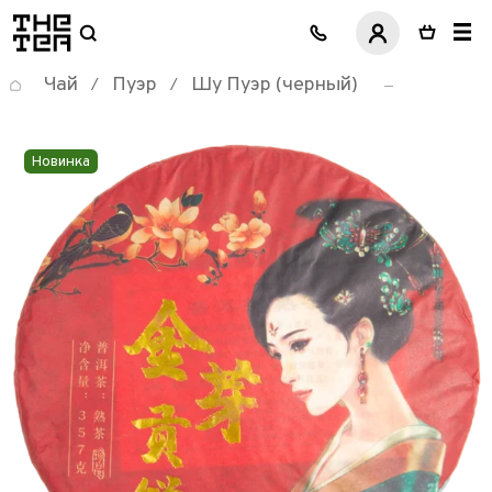
логотип
Чай
Пуэр
Шу Пуэр (черный)
/
/
Новинка