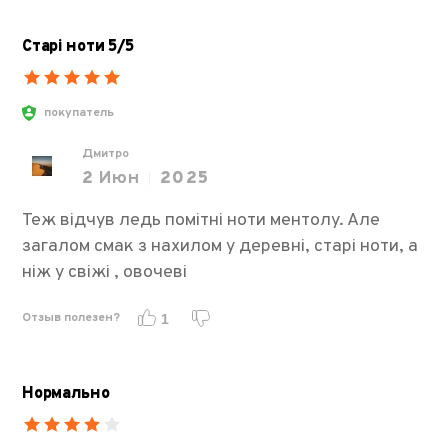
Старі ноти 5/5
покупатель
Дмитро
2
Июн
2025
Теж відчув ледь помітні ноти ментолу. Але
загалом смак з нахилом у деревні, старі ноти, а
ніж у свіжі , овочеві
Отзыв полезен?
1
Нормально