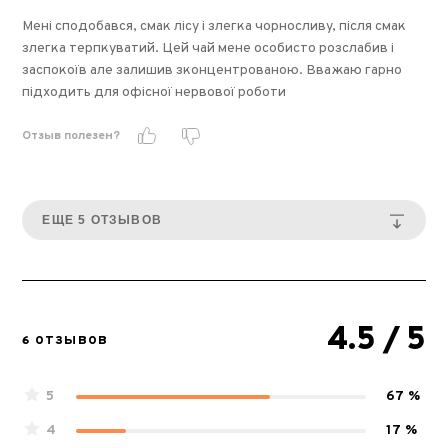
Мені сподобався, смак лісу і злегка чорносливу, після смак
злегка терпкуватий. Цей чай мене особисто розслабив і
заспокоїв але залишив зконцентрованою. Вважаю гарно
підходить для офісної нервової роботи
Отзыв полезен?
ЕЩЕ 5 ОТЗЫВОВ
4.5
/ 5
6 ОТЗЫВОВ
5
67 %
4
17 %