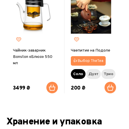
Чайник-заварник
Чаепитие на Подоле
Bonston «Блюз» 550
👍 Выбор TheTea
мл
Соло
Дуэт
Трио
3499 ₴
200 ₴
Хранение и упаковка