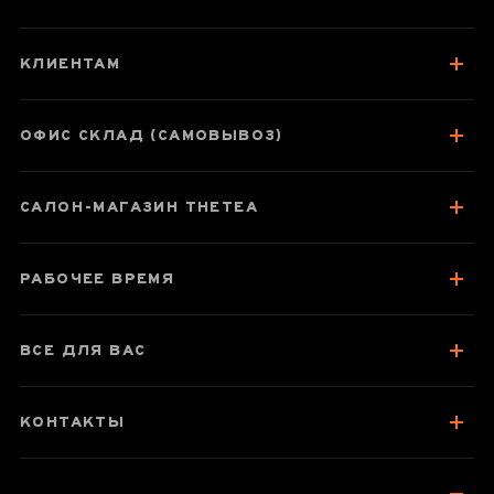
Великая
красавица "Ван
КЛИЕНТАМ
Чжаоцзюнь"
ОФИС СКЛАД (САМОВЫВОЗ)
Паспорт товара
САЛОН-МАГАЗИН THETEA
О чае
Вкус, аромат, цвет
РАБОЧЕЕ ВРЕМЯ
Как заваривать
Посуда для заваривания
ВСЕ ДЛЯ ВАС
Хранение и упаковка
Стоит попробовать
КОНТАКТЫ
Отзывы чаеманов
6