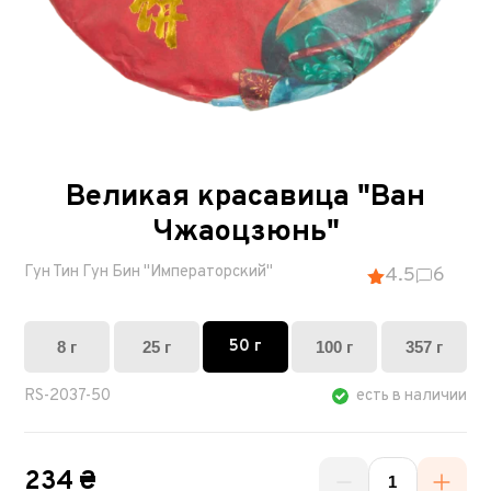
Великая красавица "Ван
Чжаоцзюнь"
Гун Тин Гун Бин "Императорский"
4.5
6
50 г
8 г
25 г
100 г
357 г
RS-2037-50
есть в наличии
234 ₴