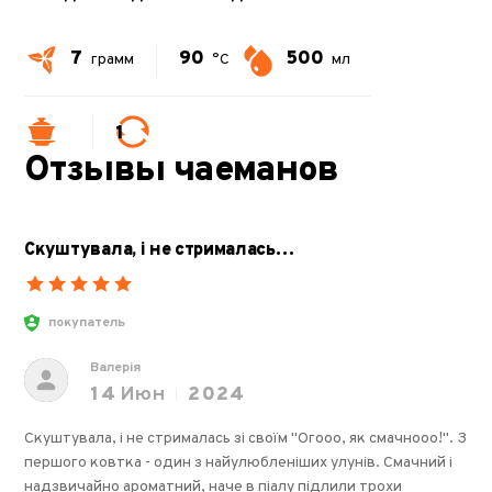
7
90
500
грамм
°C
мл
1
Отзывы чаеманов
Скуштувала, і не стрималась…
покупатель
Валерія
14
Июн
2024
Скуштувала, і не стрималась зі своїм "Огооо, як смачнооо!". З
першого ковтка - один з найулюбленіших улунів. Смачний і
надзвичайно ароматний, наче в піалу підлили трохи