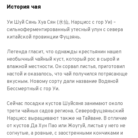
История чая
Уи Шуй Сянь Хуа Сян (水仙, Нарцисс с гор Уи) –
сильноферментированный утесный улун с севера
китайской провинции Фуцзянь.
Легенда гласит, что однажды крестьянин нашел
необычный чайный куст, который рос в сырой и
влажной местности. Он сорвал листья, приготовил
настой и оказалось, что чай получился потрясающе
вкусным. Новому сорту дали название Водяной
Бессмертный с гор Уи.
Сейчас посадки кустов Шуйсяня занимают около
трети чайных садов региона. Северофуцзяньский
Нарцисс выращивают также на Тайване. В отличие
от кустов Да Хун Пао или Жоугуй, листья у него не
согнутые, а ровные, с заостренными кончиками и