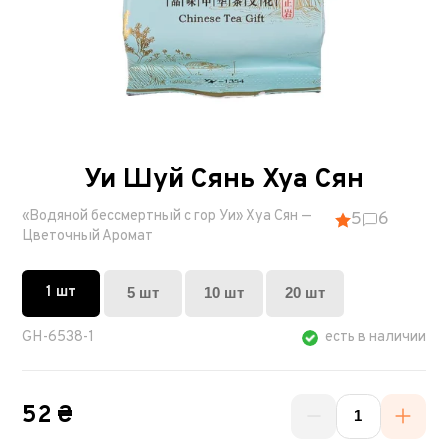
Уи Шуй Сянь Хуа Сян
«Водяной бессмертный с гор Уи» Хуа Сян —
5
6
Цветочный Аромат
1 шт
5 шт
10 шт
20 шт
GH-6538-1
есть в наличии
52 ₴