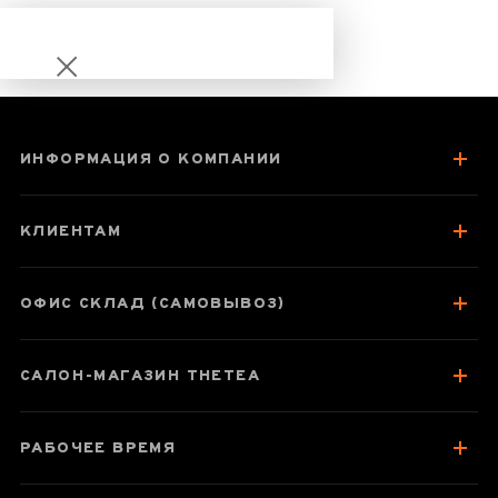
ИНФОРМАЦИЯ О КОМПАНИИ
Уи Шуй Сянь Хуа
Сян
КЛИЕНТАМ
ОФИС СКЛАД (САМОВЫВОЗ)
Паспорт товара
САЛОН-МАГАЗИН THETEA
О чае
Вкус, аромат, цвет
РАБОЧЕЕ ВРЕМЯ
Як заварювати