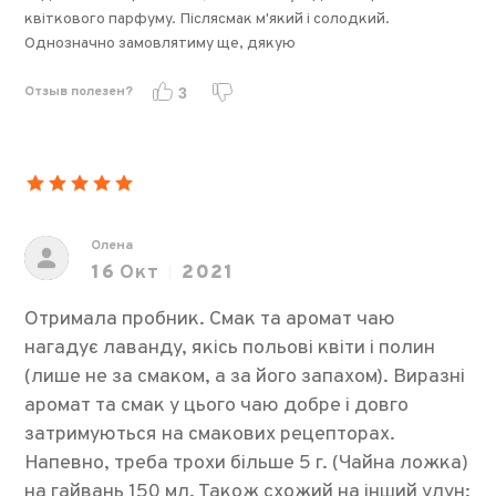
квіткового парфуму. Післясмак м'який і солодкий.
Однозначно замовлятиму ще, дякую
Отзыв полезен?
3
Олена
16
Окт
2021
Отримала пробник. Смак та аромат чаю
нагадує лаванду, якісь польові квіти і полин
(лише не за смаком, а за його запахом). Виразні
аромат та смак у цього чаю добре і довго
затримуються на смакових рецепторах.
Напевно, треба трохи більше 5 г. (Чайна ложка)
на гайвань 150 мл. Також схожий на інший улун: