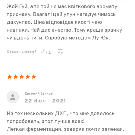
Жой Гуй, але той не має квіткового аромату і
присмаку. Взагалі цей улун нагадує чимось
дахунпао. Ціна відповідає якості чаю і
навпаки. Чай дає енергію. Тому краще зранку
чи вдень пити. Спробую методом Лу Юя.
Отзыв полезен?
1
Евгений Езиков
22
Июл
2021
Из тех нескольких ДХП, что мне довелось
попробовать, этот лучше всех!
Лёгкая ферментация, заварка почти зеленая,