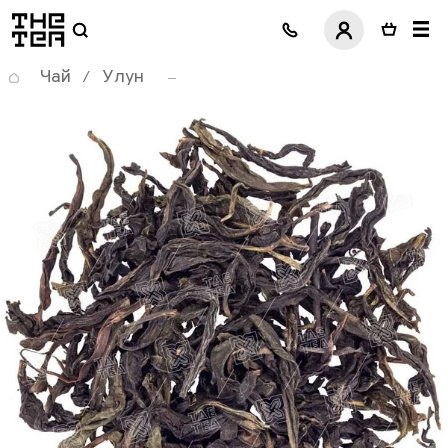
логотип
Чай
Улун
/