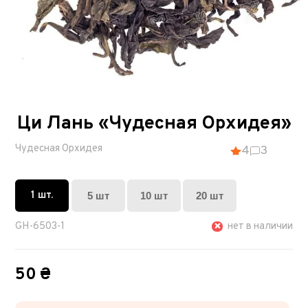
Ци Лань «Чудесная Орхидея»
Чудесная Орхидея
4
3
1 шт.
5 шт
10 шт
20 шт
GH-6503-1
нет в наличии
50 ₴