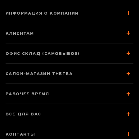
ИНФОРМАЦИЯ О КОМПАНИИ
Ци Лань
«Чудесная
КЛИЕНТАМ
Орхидея»
ОФИС СКЛАД (САМОВЫВОЗ)
Паспорт товара
САЛОН-МАГАЗИН THETEA
О чае
Вкус, аромат, цвет
РАБОЧЕЕ ВРЕМЯ
Отзывы чаеманов
3
ВСЕ ДЛЯ ВАС
КОНТАКТЫ