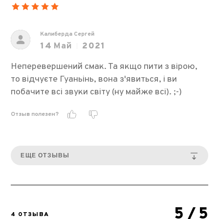
Калиберда Сергей
14
Май
2021
Неперевершений смак. Та якщо пити з вірою,
то відчуєте Гуаньінь, вона з'явиться, і ви
побачите всі звуки світу (ну майже всі). ;-)
Отзыв полезен?
ЕЩЕ ОТЗЫВЫ
5
/ 5
4 ОТЗЫВА