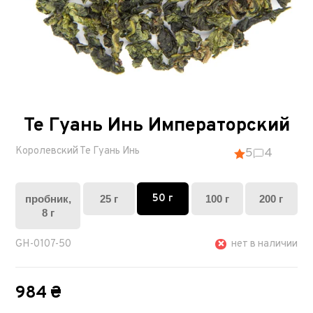
Те Гуань Инь Императорский
Королевский Те Гуань Инь
5
4
50 г
пробник,
25 г
100 г
200 г
8 г
GH-0107-50
нет в наличии
984 ₴