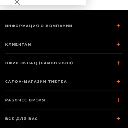
ИНФОРМАЦИЯ О КОМПАНИИ
Те Гуань Инь
Императорский
КЛИЕНТАМ
ОФИС СКЛАД (САМОВЫВОЗ)
Паспорт товара
САЛОН-МАГАЗИН THETEA
О чае
Вкус, аромат, цвет
РАБОЧЕЕ ВРЕМЯ
Как заваривать
Посуда для чаепитий
ВСЕ ДЛЯ ВАС
Хранение и упаковка