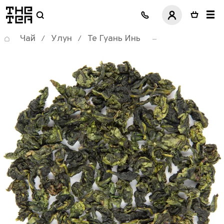
логотип
Чай
Улун
Те Гуань Инь
/
/